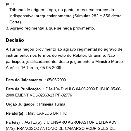
pelo

   Tribunal de origem. Logo, no ponto, o recurso carece do

   indispensável prequestionamento (Súmulas 282 e 356 desta

   Corte).

3. Agravo regimental a que se nega provimento.
Decisão
A Turma negou provimento ao agravo regimental no agravo de
instrumento, nos termos do voto do Relator. Unânime. Não
participou, justificadamente, deste julgamento o Ministro Marco
Aurélio. 1ª Turma, 05.05.2009.
Data do Julgamento
:
05/05/2009
Data da Publicação
:
DJe-104 DIVULG 04-06-2009 PUBLIC 05-06-
2009 EMENT VOL-02363-13 PP-02776
Órgão Julgador
:
Primeira Turma
Relator(a)
:
Min. CARLOS BRITTO
Parte(s)
:
AGTE.(S): J U UNGARO AGROPASTORIL LTDA ADV.
(A/S): FRANCISCO ANTONIO DE CAMARGO RODRIGUES DE