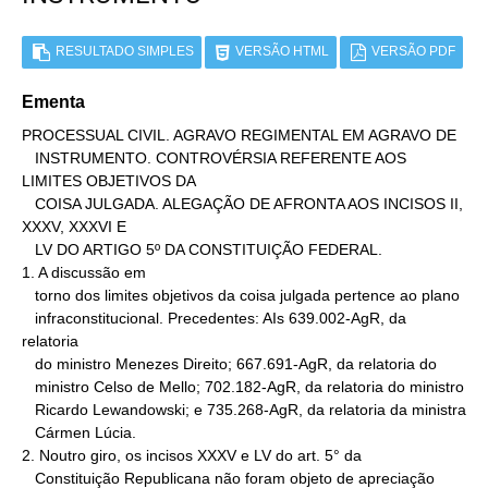
RESULTADO SIMPLES
VERSÃO HTML
VERSÃO PDF
Ementa
PROCESSUAL CIVIL. AGRAVO REGIMENTAL EM AGRAVO DE

   INSTRUMENTO. CONTROVÉRSIA REFERENTE AOS 
LIMITES OBJETIVOS DA

   COISA JULGADA. ALEGAÇÃO DE AFRONTA AOS INCISOS II, 
XXXV, XXXVI E

   LV DO ARTIGO 5º DA CONSTITUIÇÃO FEDERAL.

1. A discussão em

   torno dos limites objetivos da coisa julgada pertence ao plano

   infraconstitucional. Precedentes: AIs 639.002-AgR, da 
relatoria

   do ministro Menezes Direito; 667.691-AgR, da relatoria do

   ministro Celso de Mello; 702.182-AgR, da relatoria do ministro

   Ricardo Lewandowski; e 735.268-AgR, da relatoria da ministra

   Cármen Lúcia.

2. Noutro giro, os incisos XXXV e LV do art. 5° da

   Constituição Republicana não foram objeto de apreciação 