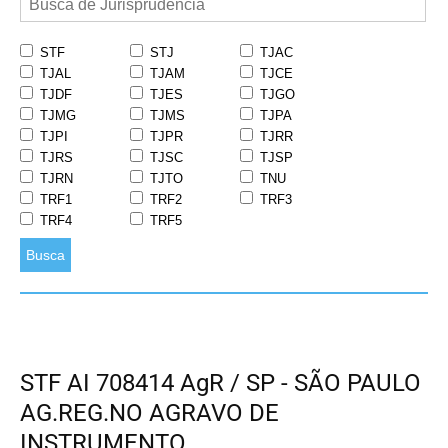
STF
STJ
TJAC
TJAL
TJAM
TJCE
TJDF
TJES
TJGO
TJMG
TJMS
TJPA
TJPI
TJPR
TJRR
TJRS
TJSC
TJSP
TJRN
TJTO
TNU
TRF1
TRF2
TRF3
TRF4
TRF5
Busca
STF AI 708414 AgR / SP - SÃO PAULO
AG.REG.NO AGRAVO DE
INSTRUMENTO