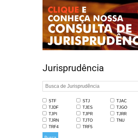
Jurisprudência
STF
STJ
TJAC
TJDF
TJES
TJGO
TJPI
TJPR
TJRR
TJRN
TJTO
TNU
TRF4
TRF5
Busca