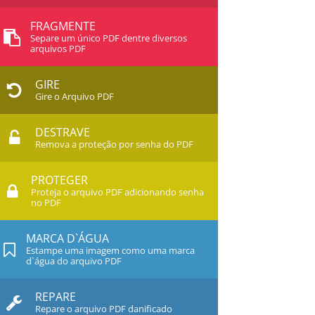
FRAGMENTE
Separe um único PDF dentre diversos
arquivos PDF
GIRE
Gire o Arquivo PDF
DESTRAVE
Remova a proteção por senha do PDF
PROTEGER
Proteja o arquivo PDF adicionando senha
no PDF
MARCA D`ÁGUA
Estampe uma imagem como uma marca
d`água do arquivo PDF
REPARE
Repare o arquivo PDF danificado