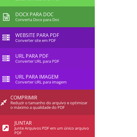
DOCX PARA DOC
Converta Docx para Doc
WEBSITE PARA PDF
Converter site em PDF
URL PARA PDF
Converter URL para PDF
URL PARA IMAGEM
Converter URL para imagem
COMPRIMIR
Reduzir o tamanho do arquivo e optimizar
o máximo a qualidade do PDF
JUNTAR
Junte Arquivos PDF em um único arquivo
PDF