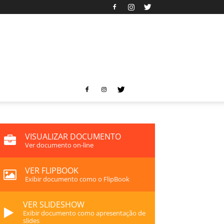
VISUALIZAR DOCUMENTO
Ver documento on-line
VER FLIPBOOK
Exibir documento como o FlipBook
VER SLIDESHOW
Exibir documento como apresentação de
slides