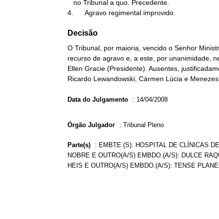
   no Tribunal a quo. Precedente.

4.      Agravo regimental improvido.
Decisão
O Tribunal, por maioria, vencido o Senhor Mini
recurso de agravo e, a este, por unanimidade, n
Ellen Gracie (Presidente). Ausentes, justificada
Ricardo Lewandowski, Cármen Lúcia e Menezes Di
Data do Julgamento
:
14/04/2008
Órgão Julgador
:
Tribunal Pleno
Parte(s)
:
EMBTE.(S): HOSPITAL DE CLÍNICAS D
NOBRE E OUTRO(A/S) EMBDO.(A/S): DULCE RAQU
HEIS E OUTRO(A/S) EMBDO.(A/S): TENSE PLA