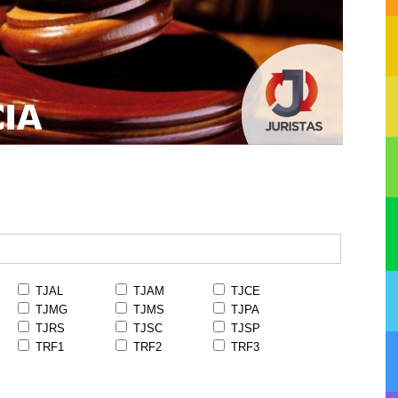
TJAL
TJAM
TJCE
TJMG
TJMS
TJPA
TJRS
TJSC
TJSP
TRF1
TRF2
TRF3