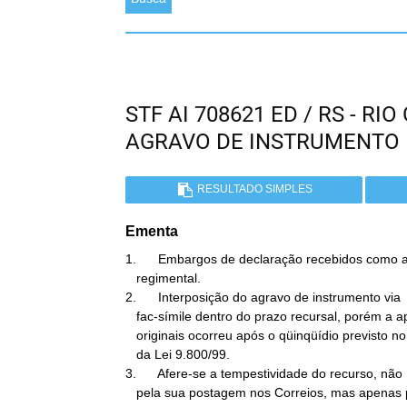
STF AI 708621 ED / RS - R
AGRAVO DE INSTRUMENTO
RESULTADO SIMPLES
Ementa
1.      Embargos de declaração recebidos como a
   regimental.

2.      Interposição do agravo de instrumento via

   fac-símile dentro do prazo recursal, porém a apresentação dos

   originais ocorreu após o qüinqüídio previsto no caput do art. 2º

   da Lei 9.800/99.

3.      Afere-se a tempestividade do recurso, não

   pela sua postagem nos Correios, mas apenas pelo protocolo desta
