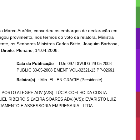
stro Marco Aurélio, converteu os embargos de declaração em
egou provimento, nos termos do voto da relatora, Ministra
mente, os Senhores Ministros Carlos Britto, Joaquim Barbosa,
reito. Plenário, 14.04.2008.
Data da Publicação
:
DJe-097 DIVULG 29-05-2008
PUBLIC 30-05-2008 EMENT VOL-02321-13 PP-02691
Relator(a)
:
Min. ELLEN GRACIE (Presidente)
E PORTO ALEGRE ADV.(A/S): LÚCIA COELHO DA COSTA
EL RIBEIRO SILVEIRA SOARES ADV.(A/S): EVARISTO LUIZ
NEJAMENTO E ASSESSORIA EMPRESARIAL LTDA