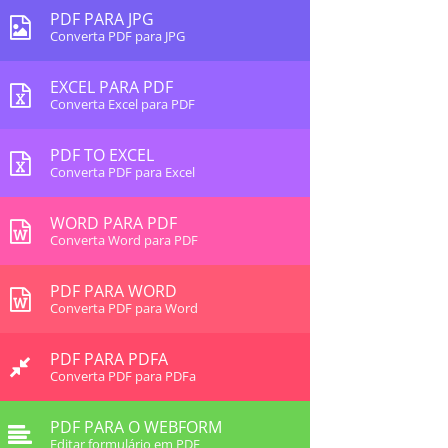
PDF PARA JPG
Converta PDF para JPG
EXCEL PARA PDF
Converta Excel para PDF
PDF TO EXCEL
Converta PDF para Excel
WORD PARA PDF
Converta Word para PDF
PDF PARA WORD
Converta PDF para Word
PDF PARA PDFA
Converta PDF para PDFa
PDF PARA O WEBFORM
Editar formulário em PDF