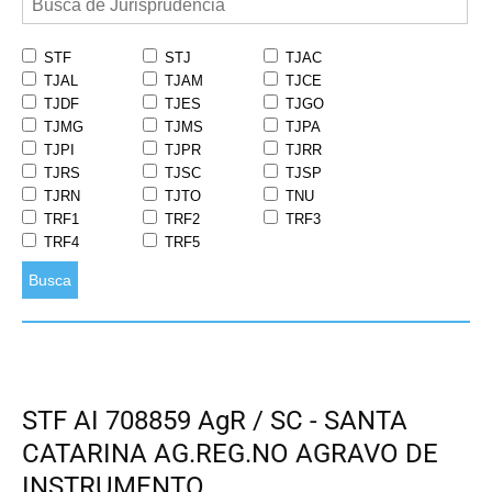
STF
STJ
TJAC
TJAL
TJAM
TJCE
TJDF
TJES
TJGO
TJMG
TJMS
TJPA
TJPI
TJPR
TJRR
TJRS
TJSC
TJSP
TJRN
TJTO
TNU
TRF1
TRF2
TRF3
TRF4
TRF5
Busca
STF AI 708859 AgR / SC - SANTA
CATARINA AG.REG.NO AGRAVO DE
INSTRUMENTO