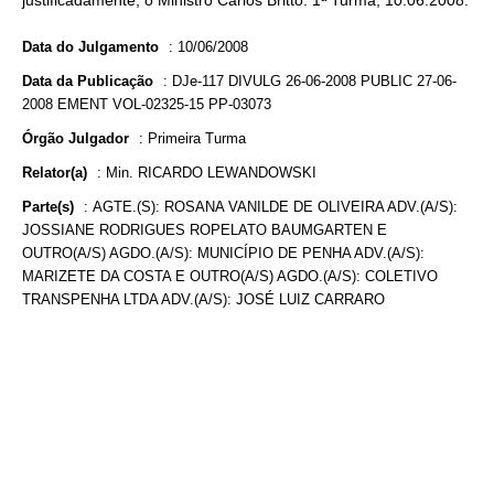
justificadamente, o Ministro Carlos Britto. 1ª Turma, 10.06.2008.
Data do Julgamento
:
10/06/2008
Data da Publicação
:
DJe-117 DIVULG 26-06-2008 PUBLIC 27-06-
2008 EMENT VOL-02325-15 PP-03073
Órgão Julgador
:
Primeira Turma
Relator(a)
:
Min. RICARDO LEWANDOWSKI
Parte(s)
:
AGTE.(S): ROSANA VANILDE DE OLIVEIRA ADV.(A/S):
JOSSIANE RODRIGUES ROPELATO BAUMGARTEN E
OUTRO(A/S) AGDO.(A/S): MUNICÍPIO DE PENHA ADV.(A/S):
MARIZETE DA COSTA E OUTRO(A/S) AGDO.(A/S): COLETIVO
TRANSPENHA LTDA ADV.(A/S): JOSÉ LUIZ CARRARO