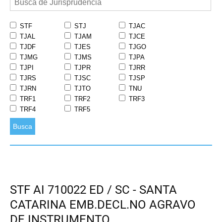
STF
STJ
TJAC
TJAL
TJAM
TJCE
TJDF
TJES
TJGO
TJMG
TJMS
TJPA
TJPI
TJPR
TJRR
TJRS
TJSC
TJSP
TJRN
TJTO
TNU
TRF1
TRF2
TRF3
TRF4
TRF5
Busca
STF AI 710022 ED / SC - SANTA
CATARINA EMB.DECL.NO AGRAVO
DE INSTRUMENTO