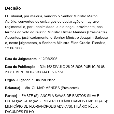
Decisão
O Tribunal, por maioria, vencido o Senhor Ministro Marco
Aurélio, converteu os embargos de declaração em agravo
regimental e, por unanimidade, a ele negou provimento, nos
termos do voto do relator, Ministro Gilmar Mendes (Presidente).
Ausentes, justificadamente, o Senhor Ministro Joaquim Barbosa
e, neste julgamento, a Senhora Ministra Ellen Gracie. Plenário,
12.06.2008.
Data do Julgamento
:
12/06/2008
Data da Publicação
:
DJe-162 DIVULG 28-08-2008 PUBLIC 29-08-
2008 EMENT VOL-02330-14 PP-02779
Órgão Julgador
:
Tribunal Pleno
Relator(a)
:
Min. GILMAR MENDES (Presidente)
Parte(s)
:
EMBTE.(S): ÂNGELA SAVAS DE BASTOS SILVA E
OUTRO(A/S) ADV.(A/S): ROGÉRIO OTÁVIO RAMOS EMBDO.(A/S):
MUNICÍPIO DE FLORIANÓPOLIS ADV.(A/S): HILÁRIO FÉLIX
FAGUNDES FILHO