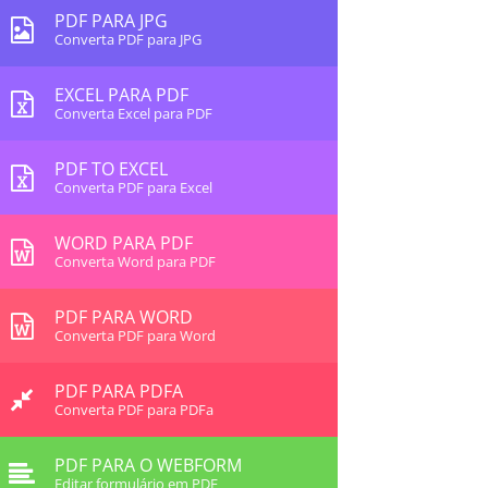
PDF PARA JPG
Converta PDF para JPG
EXCEL PARA PDF
Converta Excel para PDF
PDF TO EXCEL
Converta PDF para Excel
WORD PARA PDF
Converta Word para PDF
PDF PARA WORD
Converta PDF para Word
PDF PARA PDFA
Converta PDF para PDFa
PDF PARA O WEBFORM
Editar formulário em PDF