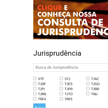
Jurisprudência
STF
STJ
TJAC
TJDF
TJES
TJGO
TJPI
TJPR
TJRR
TJRN
TJTO
TNU
TRF4
TRF5
Busca