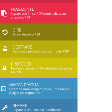
FRAGMENTE
Separe um único PDF dentre diversos
arquivos PDF
GIRE
Gire o Arquivo PDF
DESTRAVE
Remova a proteção por senha do PDF
PROTEGER
Proteja o arquivo PDF adicionando senha
no PDF
MARCA D`ÁGUA
Estampe uma imagem como uma marca
d`água do arquivo PDF
REPARE
Repare o arquivo PDF danificado