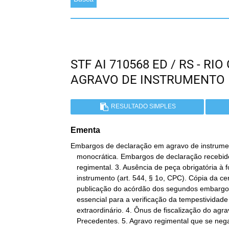
STF AI 710568 ED / RS - R
AGRAVO DE INSTRUMENTO
RESULTADO SIMPLES
Ementa
Embargos de declaração em agravo de instrumen
   monocrática. Embargos de declaração recebidos como agravo

   regimental. 3. Ausência de peça obrigatória à formação do

   instrumento (art. 544, § 1o, CPC). Cópia da certidão de

   publicação do acórdão dos segundos embargos de declaração. Peça

   essencial para a verificação da tempestividade do recurso

   extraordinário. 4. Ônus de fiscalização do agravante.

   Precedentes. 5. Agravo regimental que se ne