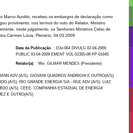
stro Marco Aurélio, recebeu os embargos de declaração como
gou provimento, nos termos do voto do Relator, Ministro
damente, neste julgamento, os Senhores Ministros Celso de
stra Cármen Lúcia. Plenário, 04.03.2009.
Data da Publicação
:
DJe-064 DIVULG 02-04-2009
PUBLIC 03-04-2009 EMENT VOL-02355-08 PP-01645
Relator(a)
:
Min. GILMAR MENDES (Presidente)
ANN ADV.(A/S): GIOVANI QUADROS ANDRIGHI E OUTRO(A/S)
BDO.(A/S): RIO GRANDE ENERGIA S/A - RGE ADV.(A/S): LUIZ
DO.(A/S): CEEE- COMPANHIA ESTADUAL DE ENERGIA
UEZ E OUTRO(A/S)