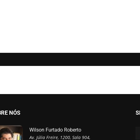
BRE NÓS
S
Wilson Furtado Roberto
Av. Júlia Freire, 1200, Sala 904,