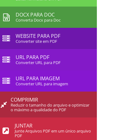
DOCX PARA DOC
Converta Docx para Doc
WEBSITE PARA PDF
Converter site em PDF
URL PARA PDF
Converter URL para PDF
URL PARA IMAGEM
Converter URL para imagem
COMPRIMIR
Reduzir o tamanho do arquivo e optimizar
o máximo a qualidade do PDF
JUNTAR
Junte Arquivos PDF em um único arquivo
PDF