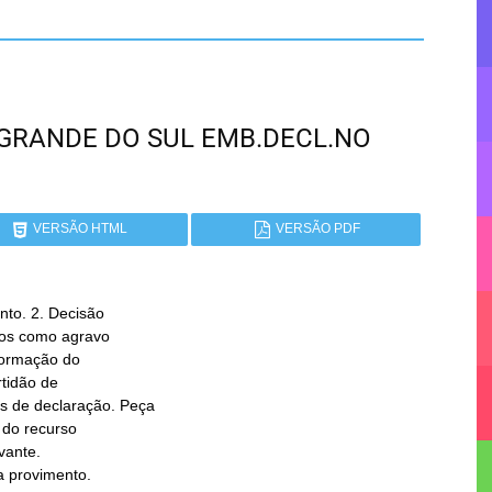
IO GRANDE DO SUL EMB.DECL.NO
VERSÃO HTML
VERSÃO PDF
to. 2. Decisão

ga provimento.