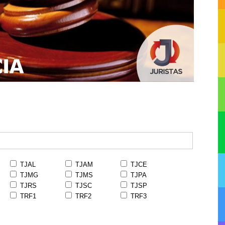
TJAL
TJAM
TJCE
TJMG
TJMS
TJPA
TJRS
TJSC
TJSP
TRF1
TRF2
TRF3