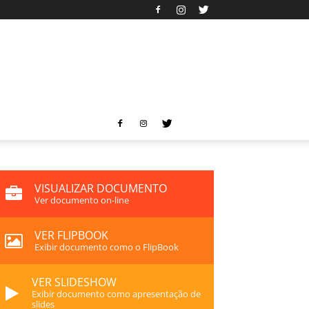
VISUALIZAR DOCUMENTO
Ver documento on-line
VER FLIPBOOK
Exibir documento como o FlipBook
VER SLIDESHOW
Exibir documento como apresentação de
slides