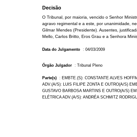
Decisão
O Tribunal, por maioria, vencido o Senhor Mini
agravo regimental e a este, por unanimidade, ne
Gilmar Mendes (Presidente). Ausentes, justifica
Mello, Carlos Britto, Eros Grau e a Senhora Mini
Data do Julgamento
:
04/03/2009
Órgão Julgador
:
Tribunal Pleno
Parte(s)
:
EMBTE.(S): CONSTANTE ALVES HOFFM
ADV.(A/S): LUIS FILIPE ZONTA E OUTRO(A/S) EM
GUSTAVO BARBOSA MARTINS E OUTRO(A/S) EMB
ELÉTRICA ADV.(A/S): ANDRÉA SCHMITZ RODRIG