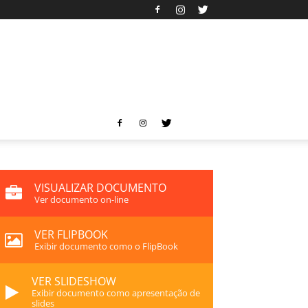
VISUALIZAR DOCUMENTO
Ver documento on-line
VER FLIPBOOK
Exibir documento como o FlipBook
VER SLIDESHOW
Exibir documento como apresentação de
slides