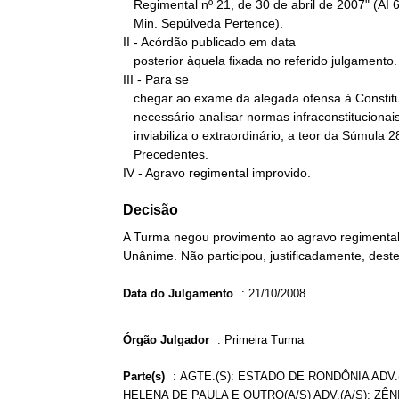
   Regimental nº 21, de 30 de abril de 2007" (AI 664.567-QO/RS, Rel.

   Min. Sepúlveda Pertence).

II - Acórdão publicado em data

   posterior àquela fixada no referido julgamento.

III - Para se

   chegar ao exame da alegada ofensa à Constituição, faz-se

   necessário analisar normas infraconstitucionais locais, o que

   inviabiliza o extraordinário, a teor da Súmula 280 do STF.

   Precedentes.

IV - Agravo regimental improvido.
Decisão
A Turma negou provimento ao agravo regimental 
Unânime. Não participou, justificadamente, deste
Data do Julgamento
:
21/10/2008
Órgão Julgador
:
Primeira Turma
Parte(s)
:
AGTE.(S): ESTADO DE RONDÔNIA ADV.(
HELENA DE PAULA E OUTRO(A/S) ADV.(A/S): ZÊ