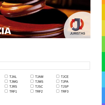
TJAL
TJAM
TJCE
TJMG
TJMS
TJPA
TJRS
TJSC
TJSP
TRF1
TRF2
TRF3