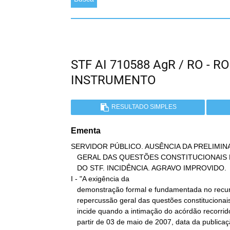
STF AI 710588 AgR / RO -
INSTRUMENTO
RESULTADO SIMPLES
Ementa
SERVIDOR PÚBLICO. AUSÊNCIA DA PRELIMIN
   GERAL DAS QUESTÕES CONSTITUCIONAIS DISCUTIDAS NO CASO. SÚMULA 280

   DO STF. INCIDÊNCIA. AGRAVO IMPROVIDO.

I - "A exigência da

   demonstração formal e fundamentada no recurso extraordinário da

   repercussão geral das questões constitucionais discutidas só

   incide quando a intimação do acórdão recorrido tenha ocorrido a

   partir de 03 de maio de 2007, data da publicação da Emenda
