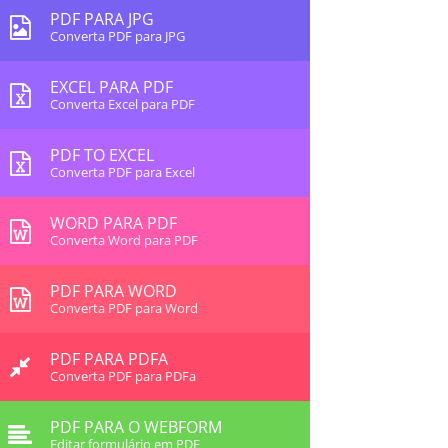
PDF PARA JPG
Converta PDF para JPG
EXCEL PARA PDF
Converta Excel para PDF
PDF TO EXCEL
Converta PDF para Excel
WORD PARA PDF
Converta Word para PDF
PDF PARA WORD
Converta PDF para Word
PDF PARA PDFA
Converta PDF para PDFa
PDF PARA O WEBFORM
Editar formulário em PDF