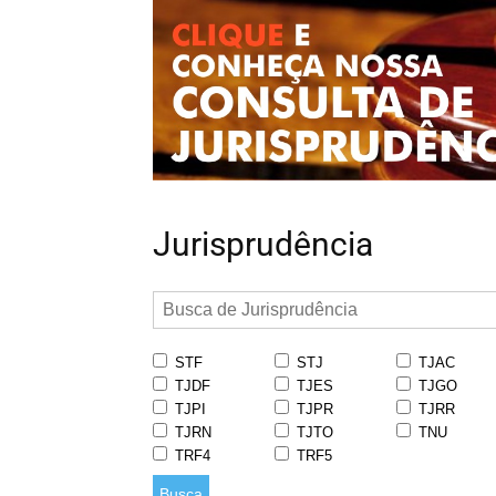
Jurisprudência
STF
STJ
TJAC
TJDF
TJES
TJGO
TJPI
TJPR
TJRR
TJRN
TJTO
TNU
TRF4
TRF5
Busca