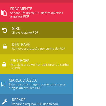
FRAGMENTE
Separe um único PDF dentre diversos
arquivos PDF
GIRE
Gire o Arquivo PDF
DESTRAVE
Remova a proteção por senha do PDF
PROTEGER
Proteja o arquivo PDF adicionando senha
no PDF
MARCA D`ÁGUA
Estampe uma imagem como uma marca
d`água do arquivo PDF
REPARE
Repare o arquivo PDF danificado