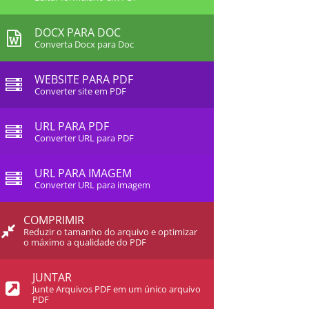
DOCX PARA DOC
Converta Docx para Doc
WEBSITE PARA PDF
Converter site em PDF
URL PARA PDF
Converter URL para PDF
URL PARA IMAGEM
Converter URL para imagem
COMPRIMIR
Reduzir o tamanho do arquivo e optimizar
o máximo a qualidade do PDF
JUNTAR
Junte Arquivos PDF em um único arquivo
PDF