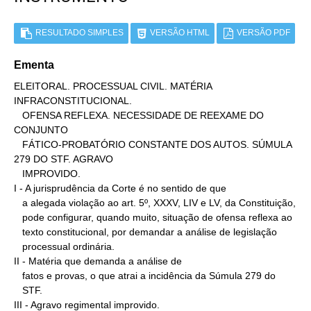
RESULTADO SIMPLES
VERSÃO HTML
VERSÃO PDF
Ementa
ELEITORAL. PROCESSUAL CIVIL. MATÉRIA 
INFRACONSTITUCIONAL.

   OFENSA REFLEXA. NECESSIDADE DE REEXAME DO 
CONJUNTO

   FÁTICO-PROBATÓRIO CONSTANTE DOS AUTOS. SÚMULA 
279 DO STF. AGRAVO

   IMPROVIDO.

I - A jurisprudência da Corte é no sentido de que

   a alegada violação ao art. 5º, XXXV, LIV e LV, da Constituição,

   pode configurar, quando muito, situação de ofensa reflexa ao

   texto constitucional, por demandar a análise de legislação

   processual ordinária.

II - Matéria que demanda a análise de

   fatos e provas, o que atrai a incidência da Súmula 279 do

   STF.

III - Agravo regimental improvido.