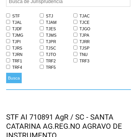
STF
STJ
TJAC
TJAL
TJAM
TJCE
TJDF
TJES
TJGO
TJMG
TJMS
TJPA
TJPI
TJPR
TJRR
TJRS
TJSC
TJSP
TJRN
TJTO
TNU
TRF1
TRF2
TRF3
TRF4
TRF5
Busca
STF AI 710891 AgR / SC - SANTA
CATARINA AG.REG.NO AGRAVO DE
INSTRUMENTO