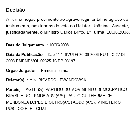
Decisão
A Turma negou provimento ao agravo regimental no agravo de
instrumento, nos termos do voto do Relator. Unânime. Ausente,
justificadamente, o Ministro Carlos Britto. 1ª Turma, 10.06.2008.
Data do Julgamento
:
10/06/2008
Data da Publicação
:
DJe-117 DIVULG 26-06-2008 PUBLIC 27-06-
2008 EMENT VOL-02325-16 PP-03197
Órgão Julgador
:
Primeira Turma
Relator(a)
:
Min. RICARDO LEWANDOWSKI
Parte(s)
:
AGTE.(S): PARTIDO DO MOVIMENTO DEMOCRÁTICO
BRASILEIRO - PMDB ADV.(A/S): PAULO GUILHERME DE
MENDONÇA LOPES E OUTRO(A/S) AGDO.(A/S): MINISTÉRIO
PÚBLICO ELEITORAL