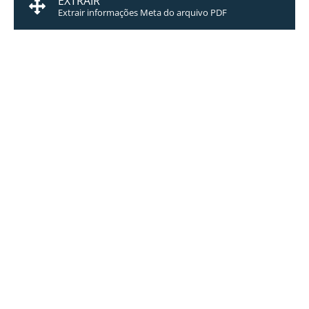
EXTRAIR
Extrair informações Meta do arquivo PDF