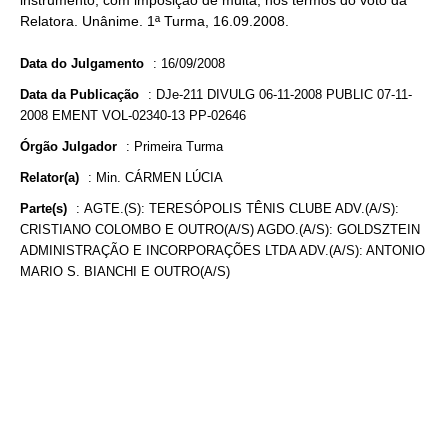
instrumento, com imposição de multa, nos termos do voto da
Relatora. Unânime. 1ª Turma, 16.09.2008.
Data do Julgamento
:
16/09/2008
Data da Publicação
:
DJe-211 DIVULG 06-11-2008 PUBLIC 07-11-
2008 EMENT VOL-02340-13 PP-02646
Órgão Julgador
:
Primeira Turma
Relator(a)
:
Min. CÁRMEN LÚCIA
Parte(s)
:
AGTE.(S): TERESÓPOLIS TÊNIS CLUBE ADV.(A/S):
CRISTIANO COLOMBO E OUTRO(A/S) AGDO.(A/S): GOLDSZTEIN
ADMINISTRAÇÃO E INCORPORAÇÕES LTDA ADV.(A/S): ANTONIO
MARIO S. BIANCHI E OUTRO(A/S)