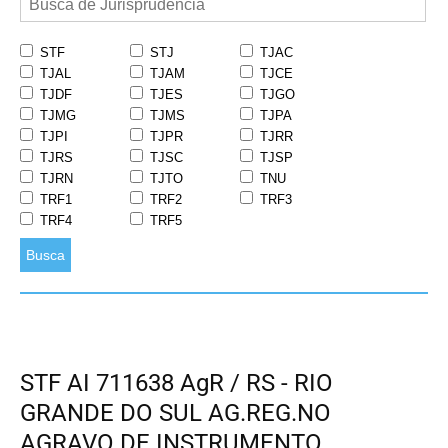
STF
STJ
TJAC
TJAL
TJAM
TJCE
TJDF
TJES
TJGO
TJMG
TJMS
TJPA
TJPI
TJPR
TJRR
TJRS
TJSC
TJSP
TJRN
TJTO
TNU
TRF1
TRF2
TRF3
TRF4
TRF5
Busca
STF AI 711638 AgR / RS - RIO
GRANDE DO SUL AG.REG.NO
AGRAVO DE INSTRUMENTO