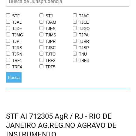
STF
STJ
TJAC
TJAL
TJAM
TJCE
TJDF
TJES
TJGO
TJMG
TJMS
TJPA
TJPI
TJPR
TJRR
TJRS
TJSC
TJSP
TJRN
TJTO
TNU
TRF1
TRF2
TRF3
TRF4
TRF5
Busca
STF AI 712305 AgR / RJ - RIO DE
JANEIRO AG.REG.NO AGRAVO DE
INSTRUMENTO