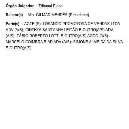
Órgão Julgador
:
Tribunal Pleno
Relator(a)
:
Min. GILMAR MENDES (Presidente)
Parte(s)
:
AGTE.(S): LOSANGO PROMOTORA DE VENDAS LTDA
ADV.(A/S): CINTHYA SANT'ANNA LEITÃO E OUTRO(A/S) ADV.
(A/S): FÁBIO ROBERTO LOTTI E OUTRO(A/S) AGDO.(A/S):
MARCELO COIMBRA BIAR ADV.(A/S): SIMONE ALMEIDA DA SILVA
E OUTRO(A/S)