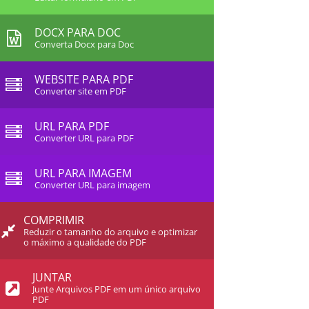
DOCX PARA DOC
Converta Docx para Doc
WEBSITE PARA PDF
Converter site em PDF
URL PARA PDF
Converter URL para PDF
URL PARA IMAGEM
Converter URL para imagem
COMPRIMIR
Reduzir o tamanho do arquivo e optimizar
o máximo a qualidade do PDF
JUNTAR
Junte Arquivos PDF em um único arquivo
PDF