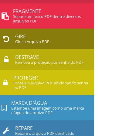
FRAGMENTE
Separe um único PDF dentre diversos
arquivos PDF
GIRE
Gire o Arquivo PDF
DESTRAVE
Remova a proteção por senha do PDF
PROTEGER
Proteja o arquivo PDF adicionando senha
no PDF
MARCA D`ÁGUA
Estampe uma imagem como uma marca
d`água do arquivo PDF
REPARE
Repare o arquivo PDF danificado