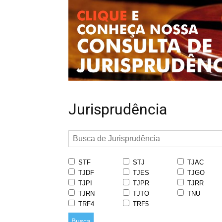
Jurisprudência
STF
STJ
TJAC
TJDF
TJES
TJGO
TJPI
TJPR
TJRR
TJRN
TJTO
TNU
TRF4
TRF5
Busca