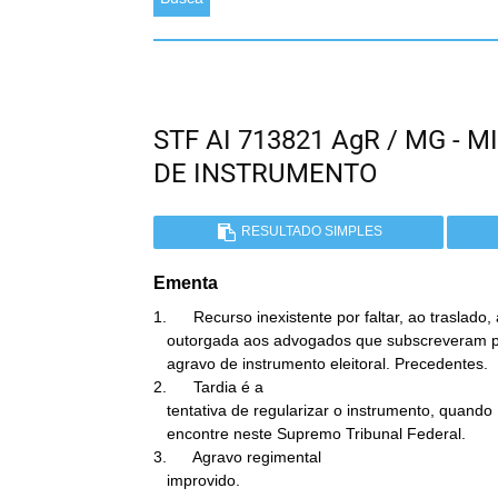
STF AI 713821 AgR / MG -
DE INSTRUMENTO
RESULTADO SIMPLES
Ementa
1.      Recurso inexistente por faltar, ao traslado,
   outorgada aos advogados que subscreveram poderes ao subscritor do

   agravo de instrumento eleitoral. Precedentes.

2.      Tardia é a

   tentativa de regularizar o instrumento, quando  este já se

   encontre neste Supremo Tribunal Federal.

3.      Agravo regimental

   improvido.