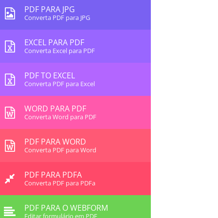
PDF PARA JPG
Converta PDF para JPG
EXCEL PARA PDF
Converta Excel para PDF
PDF TO EXCEL
Converta PDF para Excel
WORD PARA PDF
Converta Word para PDF
PDF PARA WORD
Converta PDF para Word
PDF PARA PDFA
Converta PDF para PDFa
PDF PARA O WEBFORM
Editar formulário em PDF