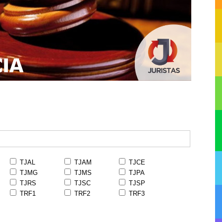
TJAL
TJAM
TJCE
TJMG
TJMS
TJPA
TJRS
TJSC
TJSP
TRF1
TRF2
TRF3