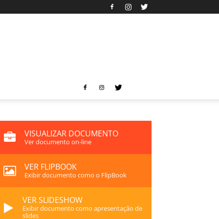
VISUALIZAR DOCUMENTO
Ver documento on-line
VER FLIPBOOK
Exibir documento como o FlipBook
VER SLIDESHOW
Exibir documento como apresentação de
slides