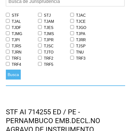
STF
STJ
TJAC
TJAL
TJAM
TJCE
TJDF
TJES
TJGO
TJMG
TJMS
TJPA
TJPI
TJPR
TJRR
TJRS
TJSC
TJSP
TJRN
TJTO
TNU
TRF1
TRF2
TRF3
TRF4
TRF5
Busca
STF AI 714255 ED / PE -
PERNAMBUCO EMB.DECL.NO
AGRAVO DE INSTRUMENTO