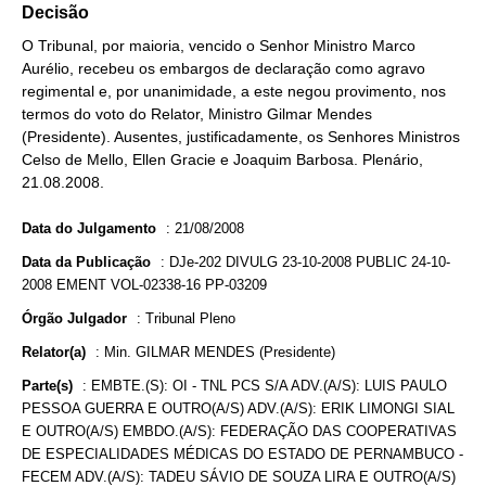
Decisão
O Tribunal, por maioria, vencido o Senhor Ministro Marco
Aurélio, recebeu os embargos de declaração como agravo
regimental e, por unanimidade, a este negou provimento, nos
termos do voto do Relator, Ministro Gilmar Mendes
(Presidente). Ausentes, justificadamente, os Senhores Ministros
Celso de Mello, Ellen Gracie e Joaquim Barbosa. Plenário,
21.08.2008.
Data do Julgamento
:
21/08/2008
Data da Publicação
:
DJe-202 DIVULG 23-10-2008 PUBLIC 24-10-
2008 EMENT VOL-02338-16 PP-03209
Órgão Julgador
:
Tribunal Pleno
Relator(a)
:
Min. GILMAR MENDES (Presidente)
Parte(s)
:
EMBTE.(S): OI - TNL PCS S/A ADV.(A/S): LUIS PAULO
PESSOA GUERRA E OUTRO(A/S) ADV.(A/S): ERIK LIMONGI SIAL
E OUTRO(A/S) EMBDO.(A/S): FEDERAÇÃO DAS COOPERATIVAS
DE ESPECIALIDADES MÉDICAS DO ESTADO DE PERNAMBUCO -
FECEM ADV.(A/S): TADEU SÁVIO DE SOUZA LIRA E OUTRO(A/S)