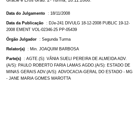
Gracie e Eros Grau. 2ª Turma, 18.11.2008.
Data do Julgamento
:
18/11/2008
Data da Publicação
:
DJe-241 DIVULG 18-12-2008 PUBLIC 19-12-
2008 EMENT VOL-02346-25 PP-05439
Órgão Julgador
:
Segunda Turma
Relator(a)
:
Min. JOAQUIM BARBOSA
Parte(s)
:
AGTE.(S): VÂNIA SUELI PEREIRA DE ALMEIDA ADV.
(A/S): PAULO ROBERTO FARIA LAMAS AGDO.(A/S): ESTADO DE
MINAS GERAIS ADV.(A/S): ADVOCACIA-GERAL DO ESTADO - MG
- JANE MARIA GOMES MAROTTA