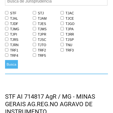
STF
STJ
TJAC
TJAL
TJAM
TJCE
TJDF
TJES
TJGO
TJMG
TJMS
TJPA
TJPI
TJPR
TJRR
TJRS
TJSC
TJSP
TJRN
TJTO
TNU
TRF1
TRF2
TRF3
TRF4
TRF5
Busca
STF AI 714817 AgR / MG - MINAS
GERAIS AG.REG.NO AGRAVO DE
INSTRUMENTO