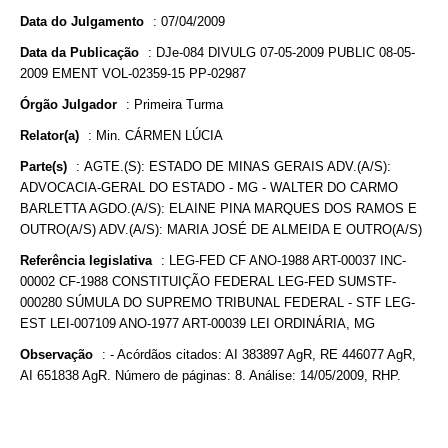
Data do Julgamento
:
07/04/2009
Data da Publicação
:
DJe-084 DIVULG 07-05-2009 PUBLIC 08-05-
2009 EMENT VOL-02359-15 PP-02987
Órgão Julgador
:
Primeira Turma
Relator(a)
:
Min. CÁRMEN LÚCIA
Parte(s)
:
AGTE.(S): ESTADO DE MINAS GERAIS ADV.(A/S):
ADVOCACIA-GERAL DO ESTADO - MG - WALTER DO CARMO
BARLETTA AGDO.(A/S): ELAINE PINA MARQUES DOS RAMOS E
OUTRO(A/S) ADV.(A/S): MARIA JOSÉ DE ALMEIDA E OUTRO(A/S)
Referência legislativa
:
LEG-FED CF ANO-1988 ART-00037 INC-
00002 CF-1988 CONSTITUIÇÃO FEDERAL LEG-FED SUMSTF-
000280 SÚMULA DO SUPREMO TRIBUNAL FEDERAL - STF LEG-
EST LEI-007109 ANO-1977 ART-00039 LEI ORDINÁRIA, MG
Observação
:
- Acórdãos citados: AI 383897 AgR, RE 446077 AgR,
AI 651838 AgR. Número de páginas: 8. Análise: 14/05/2009, RHP.