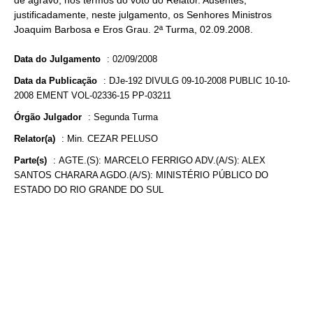
de agravo, nos termos do voto do Relator. Ausentes,
justificadamente, neste julgamento, os Senhores Ministros
Joaquim Barbosa e Eros Grau. 2ª Turma, 02.09.2008.
Data do Julgamento
:
02/09/2008
Data da Publicação
:
DJe-192 DIVULG 09-10-2008 PUBLIC 10-10-
2008 EMENT VOL-02336-15 PP-03211
Órgão Julgador
:
Segunda Turma
Relator(a)
:
Min. CEZAR PELUSO
Parte(s)
:
AGTE.(S): MARCELO FERRIGO ADV.(A/S): ALEX
SANTOS CHARARA AGDO.(A/S): MINISTÉRIO PÚBLICO DO
ESTADO DO RIO GRANDE DO SUL