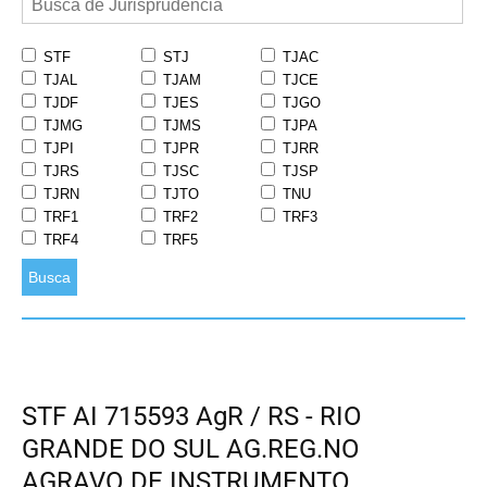
STF
STJ
TJAC
TJAL
TJAM
TJCE
TJDF
TJES
TJGO
TJMG
TJMS
TJPA
TJPI
TJPR
TJRR
TJRS
TJSC
TJSP
TJRN
TJTO
TNU
TRF1
TRF2
TRF3
TRF4
TRF5
Busca
STF AI 715593 AgR / RS - RIO
GRANDE DO SUL AG.REG.NO
AGRAVO DE INSTRUMENTO