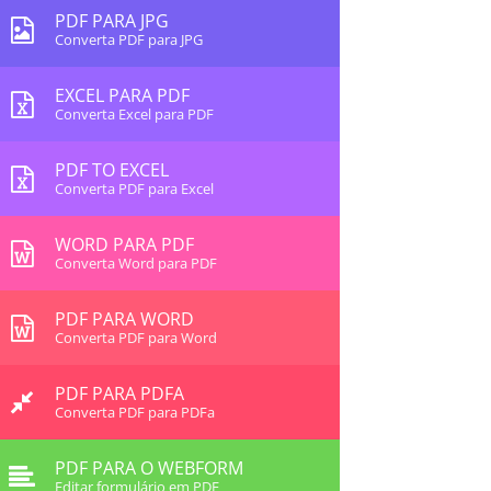
PDF PARA JPG
Converta PDF para JPG
EXCEL PARA PDF
Converta Excel para PDF
PDF TO EXCEL
Converta PDF para Excel
WORD PARA PDF
Converta Word para PDF
PDF PARA WORD
Converta PDF para Word
PDF PARA PDFA
Converta PDF para PDFa
PDF PARA O WEBFORM
Editar formulário em PDF