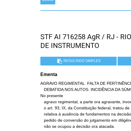
STF AI 716258 AgR / RJ - 
DE INSTRUMENTO
RESULTADO SIMPLES
Ementa
AGRAVO REGIMENTAL. FALTA DE PERTINÊNCI
   DEBATIDA NOS AUTOS. INCIDÊNCIA DA SÚMULA 284/STF.

No presente

   agravo regimental, a parte ora agravante, invocando como ofendido

   o art. 93, IX, da Constituição federal, tratou de questão

   relativa à ausência de fundamentos na decisão que indeferiu o

   pedido de conversão do julgamento em diligências, matéria de que

   não se ocupou a decisão ora atacada.
