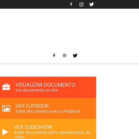
VISUALIZAR DOCUMENTO
Ver documento on-line
VER FLIPBOOK
Exibir documento como o FlipBook
VER SLIDESHOW
Exibir documento como apresentação de
slides