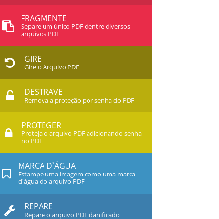
FRAGMENTE
Separe um único PDF dentre diversos
arquivos PDF
GIRE
Gire o Arquivo PDF
DESTRAVE
Remova a proteção por senha do PDF
PROTEGER
Proteja o arquivo PDF adicionando senha
no PDF
MARCA D`ÁGUA
Estampe uma imagem como uma marca
d`água do arquivo PDF
REPARE
Repare o arquivo PDF danificado