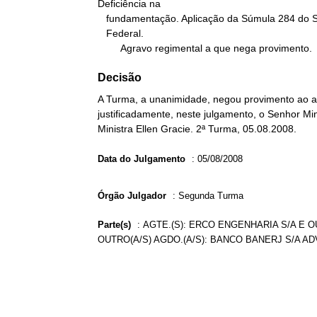
Deficiência na

   fundamentação. Aplicação da Súmula 284 do Supremo Tribunal

   Federal.

        Agravo regimental a que nega provimento.
Decisão
A Turma, a unanimidade, negou provimento ao ag
justificadamente, neste julgamento, o Senhor Min
Ministra Ellen Gracie. 2ª Turma, 05.08.2008.
Data do Julgamento
:
05/08/2008
Órgão Julgador
:
Segunda Turma
Parte(s)
:
AGTE.(S): ERCO ENGENHARIA S/A E O
OUTRO(A/S) AGDO.(A/S): BANCO BANERJ S/A ADV