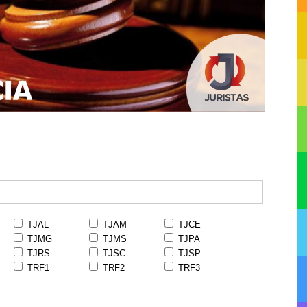
TJAL
TJAM
TJCE
TJMG
TJMS
TJPA
TJRS
TJSC
TJSP
TRF1
TRF2
TRF3