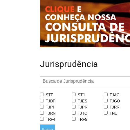
Jurisprudência
STF
STJ
TJAC
TJDF
TJES
TJGO
TJPI
TJPR
TJRR
TJRN
TJTO
TNU
TRF4
TRF5
Busca