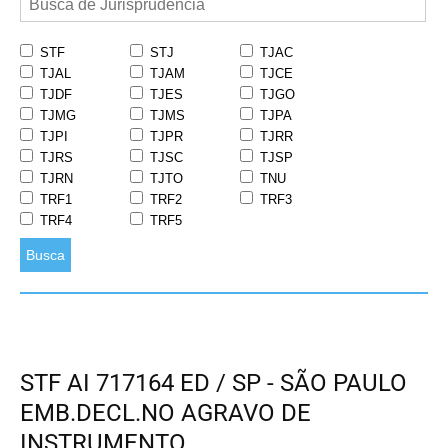
STF
STJ
TJAC
TJAL
TJAM
TJCE
TJDF
TJES
TJGO
TJMG
TJMS
TJPA
TJPI
TJPR
TJRR
TJRS
TJSC
TJSP
TJRN
TJTO
TNU
TRF1
TRF2
TRF3
TRF4
TRF5
Busca
STF AI 717164 ED / SP - SÃO PAULO
EMB.DECL.NO AGRAVO DE
INSTRUMENTO