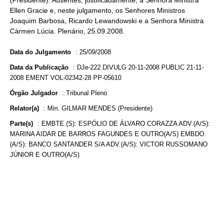
(Presidente). Ausentes, justificadamente, a Senhora Ministra
Ellen Gracie e, neste julgamento, os Senhores Ministros
Joaquim Barbosa, Ricardo Lewandowski e a Senhora Ministra
Cármen Lúcia. Plenário, 25.09.2008.
Data do Julgamento
:
25/09/2008
Data da Publicação
:
DJe-222 DIVULG 20-11-2008 PUBLIC 21-11-
2008 EMENT VOL-02342-28 PP-05610
Órgão Julgador
:
Tribunal Pleno
Relator(a)
:
Min. GILMAR MENDES (Presidente)
Parte(s)
:
EMBTE.(S): ESPÓLIO DE ÁLVARO CORAZZA ADV.(A/S):
MARINA AIDAR DE BARROS FAGUNDES E OUTRO(A/S) EMBDO.
(A/S): BANCO SANTANDER S/A ADV.(A/S): VICTOR RUSSOMANO
JÚNIOR E OUTRO(A/S)