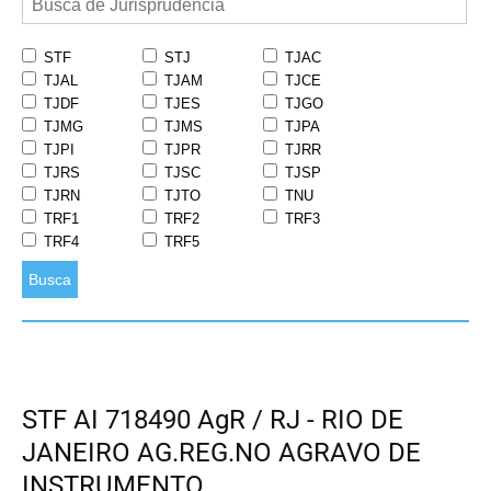
STF
STJ
TJAC
TJAL
TJAM
TJCE
TJDF
TJES
TJGO
TJMG
TJMS
TJPA
TJPI
TJPR
TJRR
TJRS
TJSC
TJSP
TJRN
TJTO
TNU
TRF1
TRF2
TRF3
TRF4
TRF5
Busca
STF AI 718490 AgR / RJ - RIO DE
JANEIRO AG.REG.NO AGRAVO DE
INSTRUMENTO