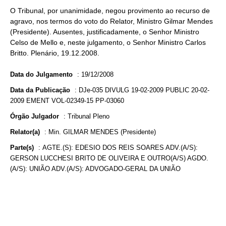
O Tribunal, por unanimidade, negou provimento ao recurso de
agravo, nos termos do voto do Relator, Ministro Gilmar Mendes
(Presidente). Ausentes, justificadamente, o Senhor Ministro
Celso de Mello e, neste julgamento, o Senhor Ministro Carlos
Britto. Plenário, 19.12.2008.
Data do Julgamento
:
19/12/2008
Data da Publicação
:
DJe-035 DIVULG 19-02-2009 PUBLIC 20-02-
2009 EMENT VOL-02349-15 PP-03060
Órgão Julgador
:
Tribunal Pleno
Relator(a)
:
Min. GILMAR MENDES (Presidente)
Parte(s)
:
AGTE.(S): EDESIO DOS REIS SOARES ADV.(A/S):
GERSON LUCCHESI BRITO DE OLIVEIRA E OUTRO(A/S) AGDO.
(A/S): UNIÃO ADV.(A/S): ADVOGADO-GERAL DA UNIÃO