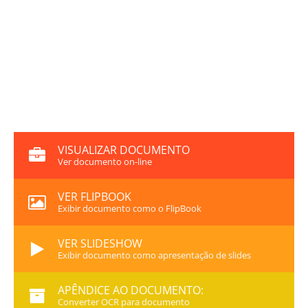
VISUALIZAR DOCUMENTO
Ver documento on-line
VER FLIPBOOK
Exibir documento como o FlipBook
VER SLIDESHOW
Exibir documento como apresentação de slides
APÊNDICE AO DOCUMENTO:
Converter OCR para documento