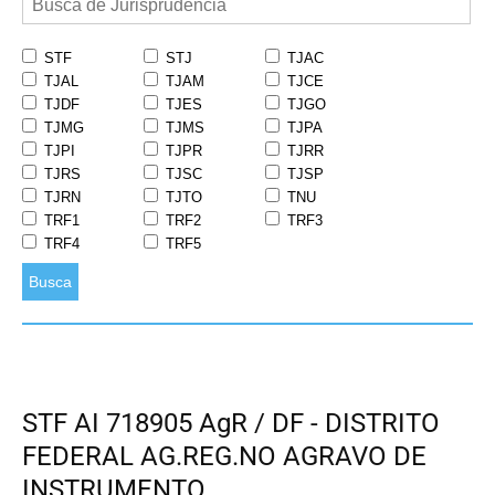
STF
STJ
TJAC
TJAL
TJAM
TJCE
TJDF
TJES
TJGO
TJMG
TJMS
TJPA
TJPI
TJPR
TJRR
TJRS
TJSC
TJSP
TJRN
TJTO
TNU
TRF1
TRF2
TRF3
TRF4
TRF5
Busca
STF AI 718905 AgR / DF - DISTRITO
FEDERAL AG.REG.NO AGRAVO DE
INSTRUMENTO