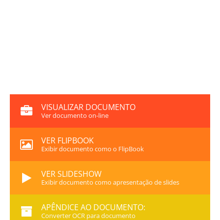
VISUALIZAR DOCUMENTO
Ver documento on-line
VER FLIPBOOK
Exibir documento como o FlipBook
VER SLIDESHOW
Exibir documento como apresentação de slides
APÊNDICE AO DOCUMENTO:
Converter OCR para documento