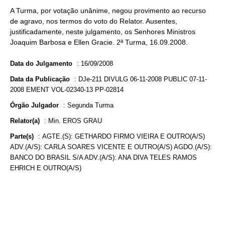
A Turma, por votação unânime, negou provimento ao recurso
de agravo, nos termos do voto do Relator. Ausentes,
justificadamente, neste julgamento, os Senhores Ministros
Joaquim Barbosa e Ellen Gracie. 2ª Turma, 16.09.2008.
Data do Julgamento
:
16/09/2008
Data da Publicação
:
DJe-211 DIVULG 06-11-2008 PUBLIC 07-11-
2008 EMENT VOL-02340-13 PP-02814
Órgão Julgador
:
Segunda Turma
Relator(a)
:
Min. EROS GRAU
Parte(s)
:
AGTE.(S): GETHARDO FIRMO VIEIRA E OUTRO(A/S)
ADV.(A/S): CARLA SOARES VICENTE E OUTRO(A/S) AGDO.(A/S):
BANCO DO BRASIL S/A ADV.(A/S): ANA DIVA TELES RAMOS
EHRICH E OUTRO(A/S)