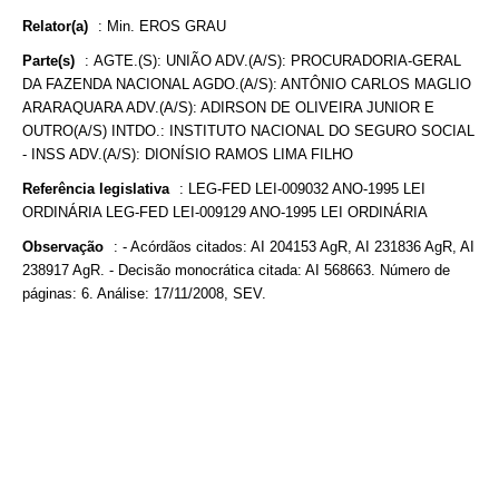
Relator(a)
:
Min. EROS GRAU
Parte(s)
:
AGTE.(S): UNIÃO ADV.(A/S): PROCURADORIA-GERAL
DA FAZENDA NACIONAL AGDO.(A/S): ANTÔNIO CARLOS MAGLIO
ARARAQUARA ADV.(A/S): ADIRSON DE OLIVEIRA JUNIOR E
OUTRO(A/S) INTDO.: INSTITUTO NACIONAL DO SEGURO SOCIAL
- INSS ADV.(A/S): DIONÍSIO RAMOS LIMA FILHO
Referência legislativa
:
LEG-FED LEI-009032 ANO-1995 LEI
ORDINÁRIA LEG-FED LEI-009129 ANO-1995 LEI ORDINÁRIA
Observação
:
- Acórdãos citados: AI 204153 AgR, AI 231836 AgR, AI
238917 AgR. - Decisão monocrática citada: AI 568663. Número de
páginas: 6. Análise: 17/11/2008, SEV.