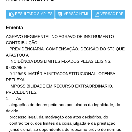
RESULTADO SIMPLES
VERSÃO HTML
VERSÃO PDF
Ementa
AGRAVO REGIMENTAL NO AGRAVO DE INSTRUMENTO. 
CONTRIBUIÇÃO

   PREVIDÊNCIÁRIA. COMPENSAÇÃO. DECISÃO DO STJ QUE 
AFASTOU A

   INCIDÊNCIA DOS LIMITES FIXADOS PELAS LEIS NS. 
9.032/95 E

   9.129/95. MATÉRIA INFRACONSTITUCIONAL. OFENSA 
REFLEXA.

   IMPOSSIBILIDADE EM RECURSO EXTRAORDINÁRIO. 
PRECEDENTES.

1.      As

   alegações de desrespeito aos postulados da legalidade, do 
devido

   processo legal, da motivação dos atos decisórios, do

   contraditório, dos limites da coisa julgada e da prestação

   jurisdicional, se dependentes de reexame prévio de normas
