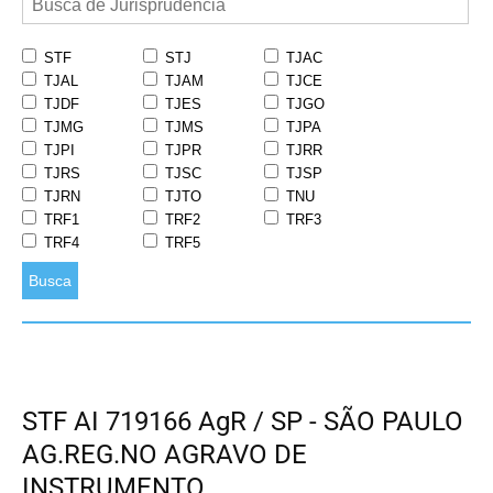
STF
STJ
TJAC
TJAL
TJAM
TJCE
TJDF
TJES
TJGO
TJMG
TJMS
TJPA
TJPI
TJPR
TJRR
TJRS
TJSC
TJSP
TJRN
TJTO
TNU
TRF1
TRF2
TRF3
TRF4
TRF5
Busca
STF AI 719166 AgR / SP - SÃO PAULO
AG.REG.NO AGRAVO DE
INSTRUMENTO