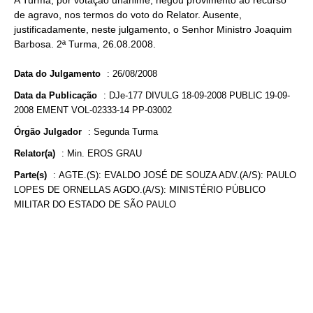
A Turma, por votação unânime, negou provimento ao recurso
de agravo, nos termos do voto do Relator. Ausente,
justificadamente, neste julgamento, o Senhor Ministro Joaquim
Barbosa. 2ª Turma, 26.08.2008.
Data do Julgamento
:
26/08/2008
Data da Publicação
:
DJe-177 DIVULG 18-09-2008 PUBLIC 19-09-
2008 EMENT VOL-02333-14 PP-03002
Órgão Julgador
:
Segunda Turma
Relator(a)
:
Min. EROS GRAU
Parte(s)
:
AGTE.(S): EVALDO JOSÉ DE SOUZA ADV.(A/S): PAULO
LOPES DE ORNELLAS AGDO.(A/S): MINISTÉRIO PÚBLICO
MILITAR DO ESTADO DE SÃO PAULO