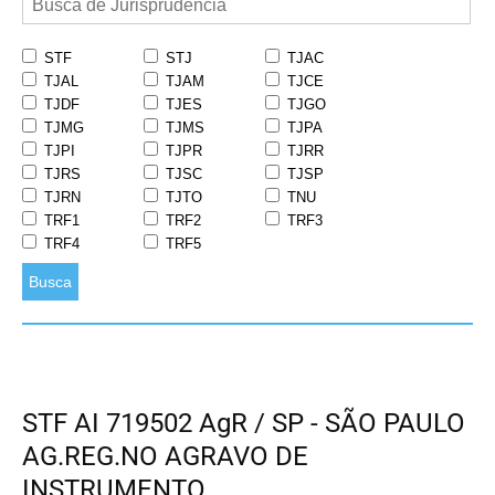
STF
STJ
TJAC
TJAL
TJAM
TJCE
TJDF
TJES
TJGO
TJMG
TJMS
TJPA
TJPI
TJPR
TJRR
TJRS
TJSC
TJSP
TJRN
TJTO
TNU
TRF1
TRF2
TRF3
TRF4
TRF5
Busca
STF AI 719502 AgR / SP - SÃO PAULO
AG.REG.NO AGRAVO DE
INSTRUMENTO