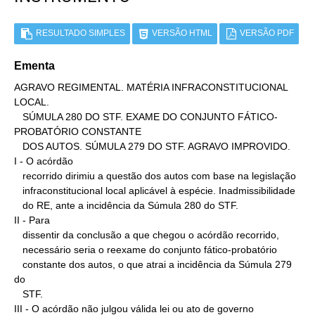
RESULTADO SIMPLES
VERSÃO HTML
VERSÃO PDF
Ementa
AGRAVO REGIMENTAL. MATÉRIA INFRACONSTITUCIONAL 
LOCAL.

   SÚMULA 280 DO STF. EXAME DO CONJUNTO FÁTICO-
PROBATÓRIO CONSTANTE

   DOS AUTOS. SÚMULA 279 DO STF. AGRAVO IMPROVIDO.

I - O acórdão

   recorrido dirimiu a questão dos autos com base na legislação

   infraconstitucional local aplicável à espécie. Inadmissibilidade

   do RE, ante a incidência da Súmula 280 do STF.

II - Para

   dissentir da conclusão a que chegou o acórdão recorrido,

   necessário seria o reexame do conjunto fático-probatório

   constante dos autos, o que atrai a incidência da Súmula 279 
do

   STF.

III - O acórdão não julgou válida lei ou ato de governo
