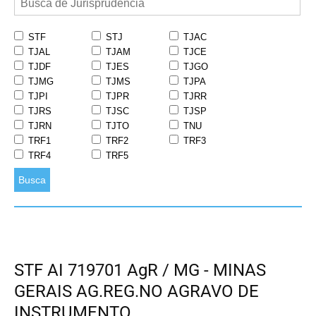
STF
STJ
TJAC
TJAL
TJAM
TJCE
TJDF
TJES
TJGO
TJMG
TJMS
TJPA
TJPI
TJPR
TJRR
TJRS
TJSC
TJSP
TJRN
TJTO
TNU
TRF1
TRF2
TRF3
TRF4
TRF5
Busca
STF AI 719701 AgR / MG - MINAS
GERAIS AG.REG.NO AGRAVO DE
INSTRUMENTO