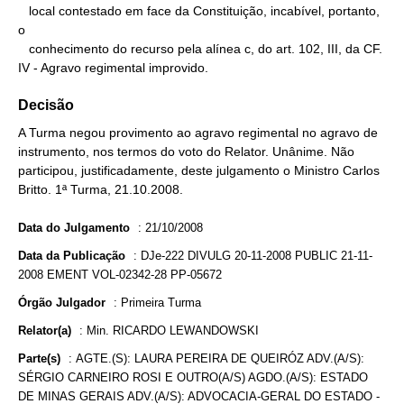
   local contestado em face da Constituição, incabível, portanto, 
o

   conhecimento do recurso pela alínea c, do art. 102, III, da CF.

IV - Agravo regimental improvido.
Decisão
A Turma negou provimento ao agravo regimental no agravo de
instrumento, nos termos do voto do Relator. Unânime. Não
participou, justificadamente, deste julgamento o Ministro Carlos
Britto. 1ª Turma, 21.10.2008.
Data do Julgamento
:
21/10/2008
Data da Publicação
:
DJe-222 DIVULG 20-11-2008 PUBLIC 21-11-
2008 EMENT VOL-02342-28 PP-05672
Órgão Julgador
:
Primeira Turma
Relator(a)
:
Min. RICARDO LEWANDOWSKI
Parte(s)
:
AGTE.(S): LAURA PEREIRA DE QUEIRÓZ ADV.(A/S):
SÉRGIO CARNEIRO ROSI E OUTRO(A/S) AGDO.(A/S): ESTADO
DE MINAS GERAIS ADV.(A/S): ADVOCACIA-GERAL DO ESTADO -