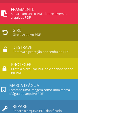
FRAGMENTE
Separe um único PDF dentre diversos
arquivos PDF
GIRE
Gire o Arquivo PDF
DESTRAVE
Remova a proteção por senha do PDF
PROTEGER
Proteja o arquivo PDF adicionando senha
no PDF
MARCA D`ÁGUA
Estampe uma imagem como uma marca
d`água do arquivo PDF
REPARE
Repare o arquivo PDF danificado