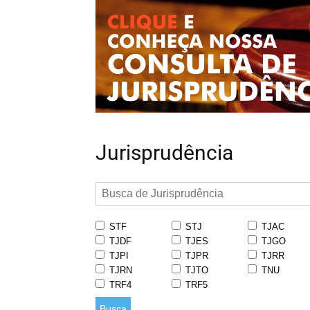
Jurisprudência
STF
STJ
TJAC
TJDF
TJES
TJGO
TJPI
TJPR
TJRR
TJRN
TJTO
TNU
TRF4
TRF5
Busca