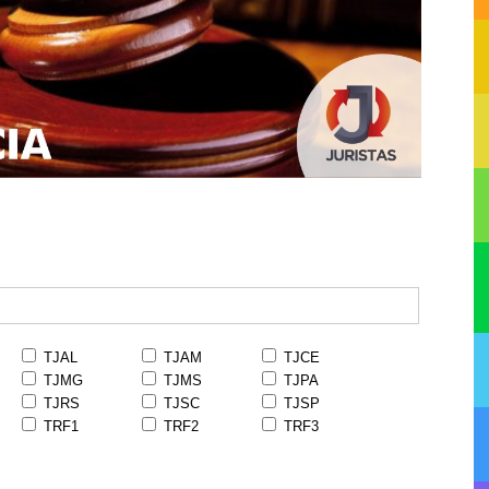
TJAL
TJAM
TJCE
TJMG
TJMS
TJPA
TJRS
TJSC
TJSP
TRF1
TRF2
TRF3