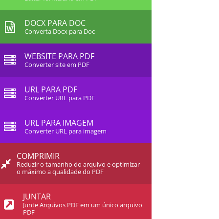
DOCX PARA DOC
Converta Docx para Doc
WEBSITE PARA PDF
Converter site em PDF
URL PARA PDF
Converter URL para PDF
URL PARA IMAGEM
Converter URL para imagem
COMPRIMIR
Reduzir o tamanho do arquivo e optimizar
o máximo a qualidade do PDF
JUNTAR
Junte Arquivos PDF em um único arquivo
PDF