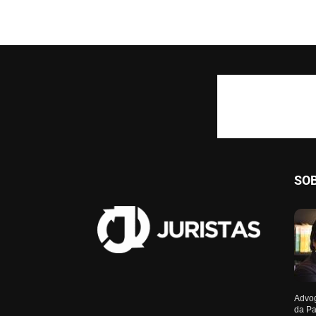
SO
Advog
da Pa