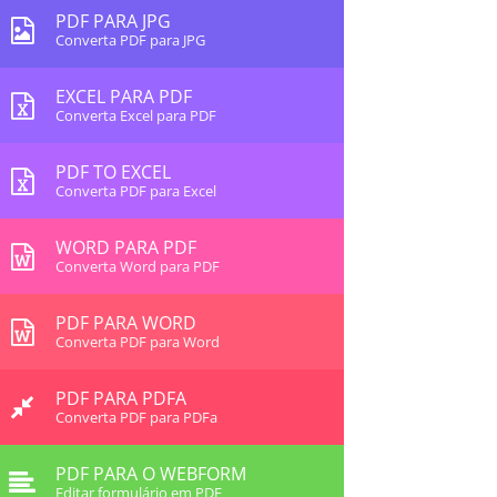
PDF PARA JPG
Converta PDF para JPG
EXCEL PARA PDF
Converta Excel para PDF
PDF TO EXCEL
Converta PDF para Excel
WORD PARA PDF
Converta Word para PDF
PDF PARA WORD
Converta PDF para Word
PDF PARA PDFA
Converta PDF para PDFa
PDF PARA O WEBFORM
Editar formulário em PDF