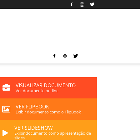
VISUALIZAR DOCUMENTO
Ver documento on-line
VER FLIPBOOK
Exibir documento como o FlipBook
VER SLIDESHOW
Exibir documento como apresentação de
slides