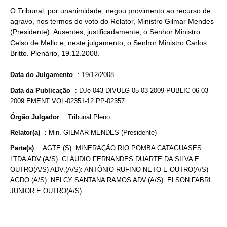
O Tribunal, por unanimidade, negou provimento ao recurso de
agravo, nos termos do voto do Relator, Ministro Gilmar Mendes
(Presidente). Ausentes, justificadamente, o Senhor Ministro
Celso de Mello e, neste julgamento, o Senhor Ministro Carlos
Britto. Plenário, 19.12.2008.
Data do Julgamento
:
19/12/2008
Data da Publicação
:
DJe-043 DIVULG 05-03-2009 PUBLIC 06-03-
2009 EMENT VOL-02351-12 PP-02357
Órgão Julgador
:
Tribunal Pleno
Relator(a)
:
Min. GILMAR MENDES (Presidente)
Parte(s)
:
AGTE.(S): MINERAÇÃO RIO POMBA CATAGUASES
LTDA ADV.(A/S): CLÁUDIO FERNANDES DUARTE DA SILVA E
OUTRO(A/S) ADV.(A/S): ANTÔNIO RUFINO NETO E OUTRO(A/S)
AGDO.(A/S): NELCY SANTANA RAMOS ADV.(A/S): ELSON FABRI
JUNIOR E OUTRO(A/S)