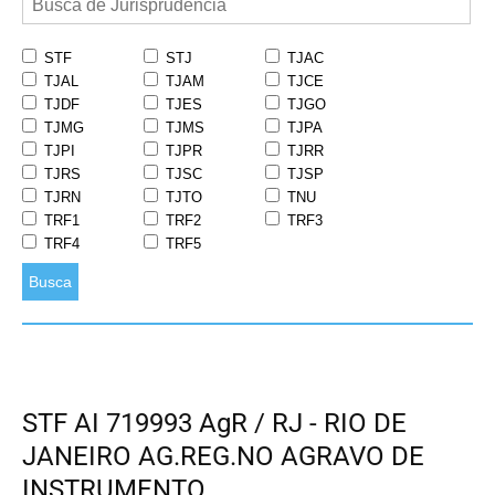
STF
STJ
TJAC
TJAL
TJAM
TJCE
TJDF
TJES
TJGO
TJMG
TJMS
TJPA
TJPI
TJPR
TJRR
TJRS
TJSC
TJSP
TJRN
TJTO
TNU
TRF1
TRF2
TRF3
TRF4
TRF5
Busca
STF AI 719993 AgR / RJ - RIO DE
JANEIRO AG.REG.NO AGRAVO DE
INSTRUMENTO