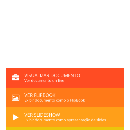
VISUALIZAR DOCUMENTO
Ver documento on-line
VER FLIPBOOK
Exibir documento como o FlipBook
VER SLIDESHOW
Exibir documento como apresentação de slides