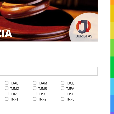
TJAL
TJAM
TJCE
TJMG
TJMS
TJPA
TJRS
TJSC
TJSP
TRF1
TRF2
TRF3