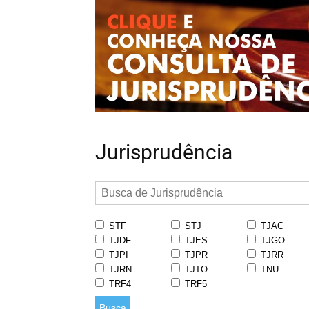
Jurisprudência
STF
STJ
TJAC
TJDF
TJES
TJGO
TJPI
TJPR
TJRR
TJRN
TJTO
TNU
TRF4
TRF5
Busca