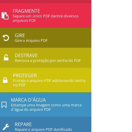
FRAGMENTE
Separe um único PDF dentre diversos
arquivos PDF
GIRE
Gire o Arquivo PDF
DESTRAVE
Remova a proteção por senha do PDF
PROTEGER
Proteja o arquivo PDF adicionando senha
no PDF
MARCA D`ÁGUA
Estampe uma imagem como uma marca
d`água do arquivo PDF
REPARE
Repare o arquivo PDF danificado