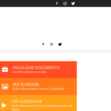
VISUALIZAR DOCUMENTO
Ver documento on-line
VER FLIPBOOK
Exibir documento como o FlipBook
VER SLIDESHOW
Exibir documento como apresentação de
slides