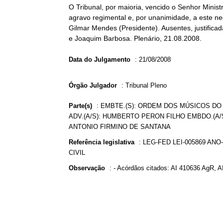
O Tribunal, por maioria, vencido o Senhor Mini
agravo regimental e, por unanimidade, a este ne
Gilmar Mendes (Presidente). Ausentes, justifica
e Joaquim Barbosa. Plenário, 21.08.2008.
Data do Julgamento
:
21/08/2008
Órgão Julgador
:
Tribunal Pleno
Parte(s)
:
EMBTE.(S): ORDEM DOS MÚSICOS DO
ADV.(A/S): HUMBERTO PERON FILHO EMBDO.(A/S
ANTONIO FIRMINO DE SANTANA
Referência legislativa
:
LEG-FED LEI-005869 ANO
CIVIL
Observação
:
- Acórdãos citados: AI 410636 AgR, A