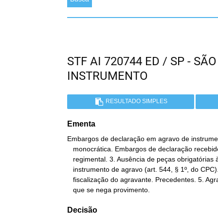
STF AI 720744 ED / SP - 
INSTRUMENTO
RESULTADO SIMPLES
Ementa
Embargos de declaração em agravo de instrumen
   monocrática. Embargos de declaração recebidos como agravo

   regimental. 3. Ausência de peças obrigatórias à formação do

   instrumento de agravo (art. 544, § 1º, do CPC). 4. Ônus de

   fiscalização do agravante. Precedentes. 5. Agravo regimental a

   que se nega provimento.
Decisão