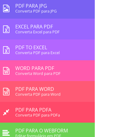
PDF PARA JPG
Converta PDF para JPG
EXCEL PARA PDF
Converta Excel para PDF
PDF TO EXCEL
Converta PDF para Excel
WORD PARA PDF
Converta Word para PDF
PDF PARA WORD
Converta PDF para Word
PDF PARA PDFA
Converta PDF para PDFa
PDF PARA O WEBFORM
Editar formulário em PDF