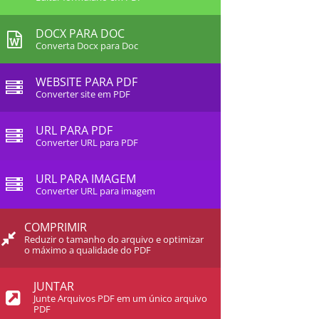
DOCX PARA DOC
Converta Docx para Doc
WEBSITE PARA PDF
Converter site em PDF
URL PARA PDF
Converter URL para PDF
URL PARA IMAGEM
Converter URL para imagem
COMPRIMIR
Reduzir o tamanho do arquivo e optimizar
o máximo a qualidade do PDF
JUNTAR
Junte Arquivos PDF em um único arquivo
PDF