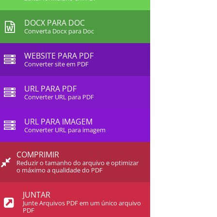
DOCX PARA DOC
Converta Docx para Doc
WEBSITE PARA PDF
Converter site em PDF
URL PARA PDF
Converter URL para PDF
URL PARA IMAGEM
Converter URL para imagem
COMPRIMIR
Reduzir o tamanho do arquivo e optimizar
o máximo a qualidade do PDF
JUNTAR
Junte Arquivos PDF em um único arquivo
PDF