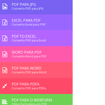
PDF PARA JPG
Converta PDF para JPG
EXCEL PARA PDF
Converta Excel para PDF
PDF TO EXCEL
Converta PDF para Excel
WORD PARA PDF
Converta Word para PDF
PDF PARA WORD
Converta PDF para Word
PDF PARA PDFA
Converta PDF para PDFa
PDF PARA O WEBFORM
Editar formulário em PDF