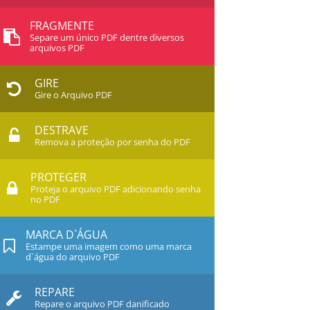
FRAGMENTE
Separe um único PDF dentre diversos
arquivos PDF
GIRE
Gire o Arquivo PDF
DESTRAVE
Remova a proteção por senha do PDF
PROTEGER
Proteja o arquivo PDF adicionando senha
no PDF
MARCA D`ÁGUA
Estampe uma imagem como uma marca
d`água do arquivo PDF
REPARE
Repare o arquivo PDF danificado