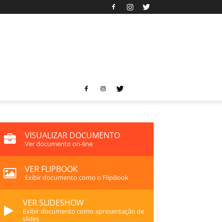
VISUALIZAR DOCUMENTO
Ver documento on-line
VER FLIPBOOK
Exibir documento como o FlipBook
VER SLIDESHOW
Exibir documento como apresentação de
slides