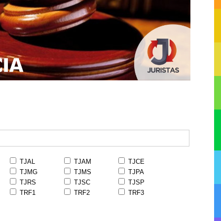
TJAL
TJAM
TJCE
TJMG
TJMS
TJPA
TJRS
TJSC
TJSP
TRF1
TRF2
TRF3