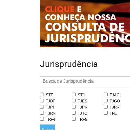
Jurisprudência
STF
STJ
TJAC
TJDF
TJES
TJGO
TJPI
TJPR
TJRR
TJRN
TJTO
TNU
TRF4
TRF5
Busca