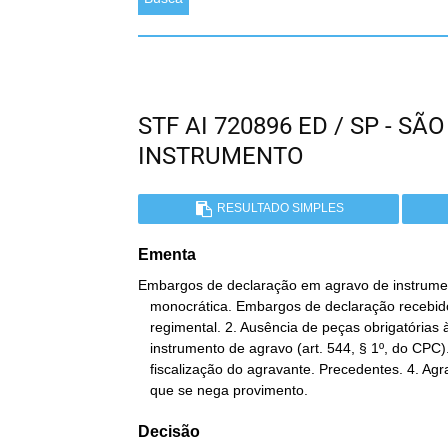
STF AI 720896 ED / SP - 
INSTRUMENTO
RESULTADO SIMPLES
Ementa
Embargos de declaração em agravo de instrumen
   monocrática. Embargos de declaração recebidos como agravo

   regimental. 2. Ausência de peças obrigatórias à formação do

   instrumento de agravo (art. 544, § 1º, do CPC). 3. Ônus de

   fiscalização do agravante. Precedentes. 4. Agravo regimental a

   que se nega provimento.
Decisão