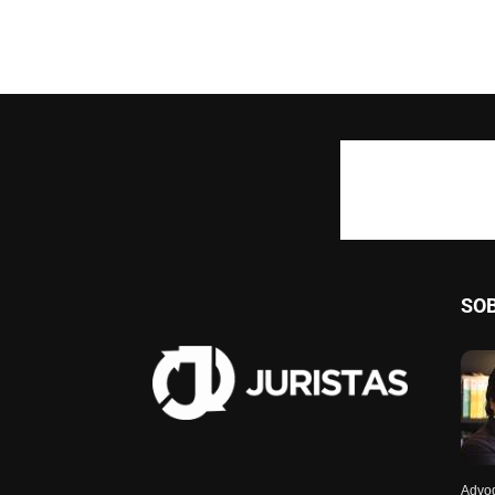
SO
Advog