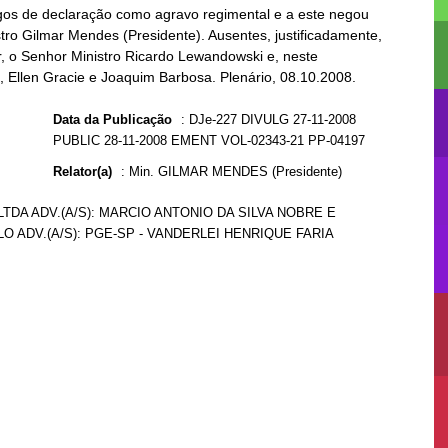
gos de declaração como agravo regimental e a este negou
stro Gilmar Mendes (Presidente). Ausentes, justificadamente,
r, o Senhor Ministro Ricardo Lewandowski e, neste
, Ellen Gracie e Joaquim Barbosa. Plenário, 08.10.2008.
Data da Publicação
:
DJe-227 DIVULG 27-11-2008
PUBLIC 28-11-2008 EMENT VOL-02343-21 PP-04197
Relator(a)
:
Min. GILMAR MENDES (Presidente)
LTDA ADV.(A/S): MARCIO ANTONIO DA SILVA NOBRE E
O ADV.(A/S): PGE-SP - VANDERLEI HENRIQUE FARIA