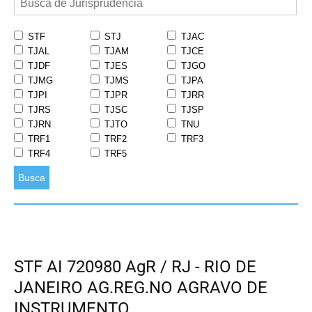
STF
STJ
TJAC
TJAL
TJAM
TJCE
TJDF
TJES
TJGO
TJMG
TJMS
TJPA
TJPI
TJPR
TJRR
TJRS
TJSC
TJSP
TJRN
TJTO
TNU
TRF1
TRF2
TRF3
TRF4
TRF5
Busca
STF AI 720980 AgR / RJ - RIO DE
JANEIRO AG.REG.NO AGRAVO DE
INSTRUMENTO