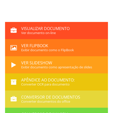
VISUALIZAR DOCUMENTO
Ver documento on-line
VER FLIPBOOK
Exibir documento como o FlipBook
VER SLIDESHOW
Exibir documento como apresentação de slides
APÊNDICE AO DOCUMENTO:
Converter OCR para documento
CONVERSOR DE DOCUMENTOS
Converter documentos do office