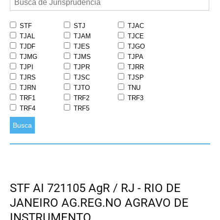
STF
STJ
TJAC
TJAL
TJAM
TJCE
TJDF
TJES
TJGO
TJMG
TJMS
TJPA
TJPI
TJPR
TJRR
TJRS
TJSC
TJSP
TJRN
TJTO
TNU
TRF1
TRF2
TRF3
TRF4
TRF5
Busca
STF AI 721105 AgR / RJ - RIO DE
JANEIRO AG.REG.NO AGRAVO DE
INSTRUMENTO