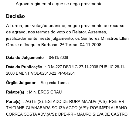
        Agravo regimental a que se nega provimento.
Decisão
A Turma, por votação unânime, negou provimento ao recurso
de agravo, nos termos do voto do Relator. Ausentes,
justificadamente, neste julgamento, os Senhores Ministros Ellen
Gracie e Joaquim Barbosa. 2ª Turma, 04.11.2008.
Data do Julgamento
:
04/11/2008
Data da Publicação
:
DJe-227 DIVULG 27-11-2008 PUBLIC 28-11-
2008 EMENT VOL-02343-21 PP-04264
Órgão Julgador
:
Segunda Turma
Relator(a)
:
Min. EROS GRAU
Parte(s)
:
AGTE.(S): ESTADO DE RORAIMA ADV.(A/S): PGE-RR -
THICIANE GUANABARA SOUZA AGDO.(A/S): ROSIMERI ALBANO
CORREA COSTA ADV.(A/S): DPE-RR - MAURO SILVA DE CASTRO