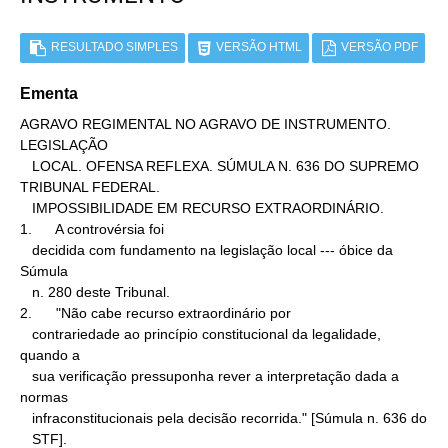
RESULTADO SIMPLES
VERSÃO HTML
VERSÃO PDF
Ementa
AGRAVO REGIMENTAL NO AGRAVO DE INSTRUMENTO. 
LEGISLAÇÃO

   LOCAL. OFENSA REFLEXA. SÚMULA N. 636 DO SUPREMO 
TRIBUNAL FEDERAL.

   IMPOSSIBILIDADE EM RECURSO EXTRAORDINÁRIO.

1.      A controvérsia foi

   decidida com fundamento na legislação local --- óbice da 
Súmula

   n. 280 deste Tribunal.

2.      "Não cabe recurso extraordinário por

   contrariedade ao princípio constitucional da legalidade, 
quando a

   sua verificação pressuponha rever a interpretação dada a 
normas

   infraconstitucionais pela decisão recorrida." [Súmula n. 636 do

   STF].
