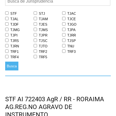
STF
STJ
TJAC
TJAL
TJAM
TJCE
TJDF
TJES
TJGO
TJMG
TJMS
TJPA
TJPI
TJPR
TJRR
TJRS
TJSC
TJSP
TJRN
TJTO
TNU
TRF1
TRF2
TRF3
TRF4
TRF5
Busca
STF AI 722403 AgR / RR - RORAIMA
AG.REG.NO AGRAVO DE
INSTRUMENTO