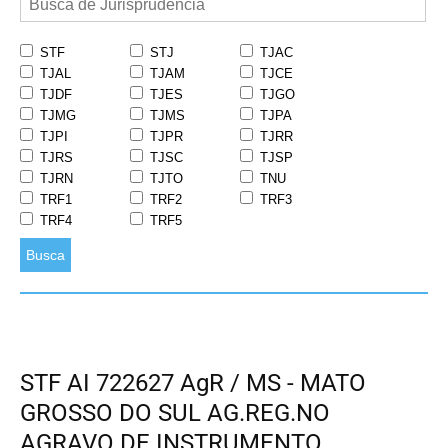
STF
STJ
TJAC
TJAL
TJAM
TJCE
TJDF
TJES
TJGO
TJMG
TJMS
TJPA
TJPI
TJPR
TJRR
TJRS
TJSC
TJSP
TJRN
TJTO
TNU
TRF1
TRF2
TRF3
TRF4
TRF5
Busca
STF AI 722627 AgR / MS - MATO
GROSSO DO SUL AG.REG.NO
AGRAVO DE INSTRUMENTO