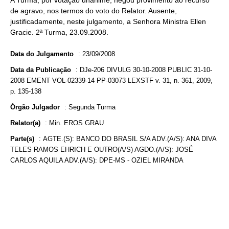
A Turma, por votação unânime, negou provimento ao recurso
de agravo, nos termos do voto do Relator. Ausente,
justificadamente, neste julgamento, a Senhora Ministra Ellen
Gracie. 2ª Turma, 23.09.2008.
Data do Julgamento
:
23/09/2008
Data da Publicação
:
DJe-206 DIVULG 30-10-2008 PUBLIC 31-10-
2008 EMENT VOL-02339-14 PP-03073 LEXSTF v. 31, n. 361, 2009,
p. 135-138
Órgão Julgador
:
Segunda Turma
Relator(a)
:
Min. EROS GRAU
Parte(s)
:
AGTE.(S): BANCO DO BRASIL S/A ADV.(A/S): ANA DIVA
TELES RAMOS EHRICH E OUTRO(A/S) AGDO.(A/S): JOSÉ
CARLOS AQUILA ADV.(A/S): DPE-MS - OZIEL MIRANDA