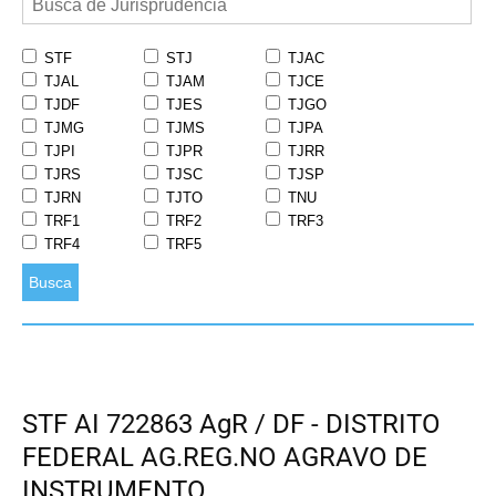
STF
STJ
TJAC
TJAL
TJAM
TJCE
TJDF
TJES
TJGO
TJMG
TJMS
TJPA
TJPI
TJPR
TJRR
TJRS
TJSC
TJSP
TJRN
TJTO
TNU
TRF1
TRF2
TRF3
TRF4
TRF5
Busca
STF AI 722863 AgR / DF - DISTRITO
FEDERAL AG.REG.NO AGRAVO DE
INSTRUMENTO