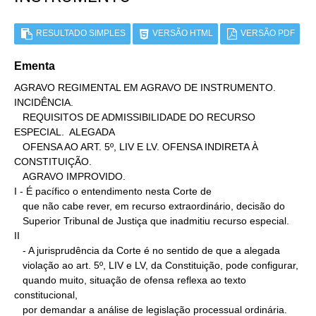
RESULTADO SIMPLES
VERSÃO HTML
VERSÃO PDF
Ementa
AGRAVO REGIMENTAL EM AGRAVO DE INSTRUMENTO. 
INCIDÊNCIA.

   REQUISITOS DE ADMISSIBILIDADE DO RECURSO 
ESPECIAL.  ALEGADA

   OFENSA AO ART. 5º, LIV E LV. OFENSA INDIRETA À 
CONSTITUIÇÃO.

   AGRAVO IMPROVIDO.

I - É pacífico o entendimento nesta Corte de

   que não cabe rever, em recurso extraordinário, decisão do

   Superior Tribunal de Justiça que inadmitiu recurso especial.

II

   - A jurisprudência da Corte é no sentido de que a alegada

   violação ao art. 5º, LIV e LV, da Constituição, pode configurar,

   quando muito, situação de ofensa reflexa ao texto 
constitucional,

   por demandar a análise de legislação processual ordinária.
