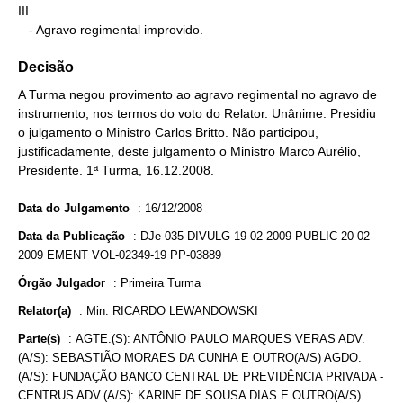
III

   - Agravo regimental improvido.
Decisão
A Turma negou provimento ao agravo regimental no agravo de
instrumento, nos termos do voto do Relator. Unânime. Presidiu
o julgamento o Ministro Carlos Britto. Não participou,
justificadamente, deste julgamento o Ministro Marco Aurélio,
Presidente. 1ª Turma, 16.12.2008.
Data do Julgamento
:
16/12/2008
Data da Publicação
:
DJe-035 DIVULG 19-02-2009 PUBLIC 20-02-
2009 EMENT VOL-02349-19 PP-03889
Órgão Julgador
:
Primeira Turma
Relator(a)
:
Min. RICARDO LEWANDOWSKI
Parte(s)
:
AGTE.(S): ANTÔNIO PAULO MARQUES VERAS ADV.
(A/S): SEBASTIÃO MORAES DA CUNHA E OUTRO(A/S) AGDO.
(A/S): FUNDAÇÃO BANCO CENTRAL DE PREVIDÊNCIA PRIVADA -
CENTRUS ADV.(A/S): KARINE DE SOUSA DIAS E OUTRO(A/S)