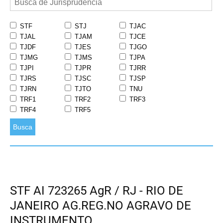
STF
STJ
TJAC
TJAL
TJAM
TJCE
TJDF
TJES
TJGO
TJMG
TJMS
TJPA
TJPI
TJPR
TJRR
TJRS
TJSC
TJSP
TJRN
TJTO
TNU
TRF1
TRF2
TRF3
TRF4
TRF5
Busca
STF AI 723265 AgR / RJ - RIO DE
JANEIRO AG.REG.NO AGRAVO DE
INSTRUMENTO