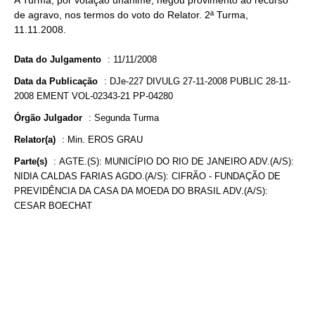
A Turma, por votação unânime, negou provimento ao recurso
de agravo, nos termos do voto do Relator. 2ª Turma,
11.11.2008.
Data do Julgamento
:
11/11/2008
Data da Publicação
:
DJe-227 DIVULG 27-11-2008 PUBLIC 28-11-
2008 EMENT VOL-02343-21 PP-04280
Órgão Julgador
:
Segunda Turma
Relator(a)
:
Min. EROS GRAU
Parte(s)
:
AGTE.(S): MUNICÍPIO DO RIO DE JANEIRO ADV.(A/S):
NIDIA CALDAS FARIAS AGDO.(A/S): CIFRÃO - FUNDAÇÃO DE
PREVIDÊNCIA DA CASA DA MOEDA DO BRASIL ADV.(A/S):
CESAR BOECHAT