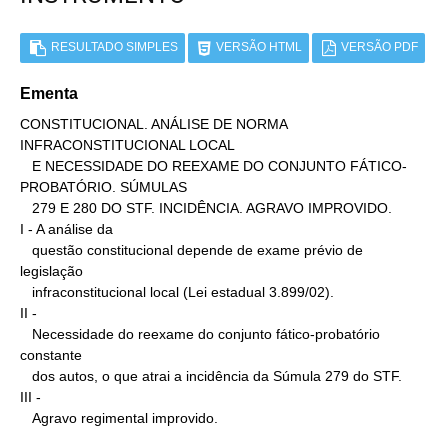
RESULTADO SIMPLES
VERSÃO HTML
VERSÃO PDF
Ementa
CONSTITUCIONAL. ANÁLISE DE NORMA 
INFRACONSTITUCIONAL LOCAL

   E NECESSIDADE DO REEXAME DO CONJUNTO FÁTICO-
PROBATÓRIO. SÚMULAS

   279 E 280 DO STF. INCIDÊNCIA. AGRAVO IMPROVIDO.

I - A análise da

   questão constitucional depende de exame prévio de 
legislação

   infraconstitucional local (Lei estadual 3.899/02).

II -

   Necessidade do reexame do conjunto fático-probatório 
constante

   dos autos, o que atrai a incidência da Súmula 279 do STF.

III -

   Agravo regimental improvido.