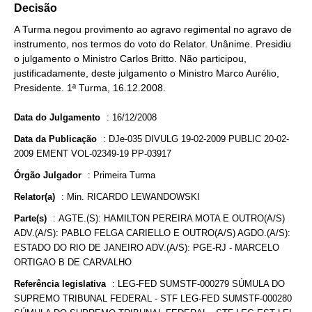
Decisão
A Turma negou provimento ao agravo regimental no agravo de
instrumento, nos termos do voto do Relator. Unânime. Presidiu
o julgamento o Ministro Carlos Britto. Não participou,
justificadamente, deste julgamento o Ministro Marco Aurélio,
Presidente. 1ª Turma, 16.12.2008.
Data do Julgamento
:
16/12/2008
Data da Publicação
:
DJe-035 DIVULG 19-02-2009 PUBLIC 20-02-
2009 EMENT VOL-02349-19 PP-03917
Órgão Julgador
:
Primeira Turma
Relator(a)
:
Min. RICARDO LEWANDOWSKI
Parte(s)
:
AGTE.(S): HAMILTON PEREIRA MOTA E OUTRO(A/S)
ADV.(A/S): PABLO FELGA CARIELLO E OUTRO(A/S) AGDO.(A/S):
ESTADO DO RIO DE JANEIRO ADV.(A/S): PGE-RJ - MARCELO
ORTIGAO B DE CARVALHO
Referência legislativa
:
LEG-FED SUMSTF-000279 SÚMULA DO
SUPREMO TRIBUNAL FEDERAL - STF LEG-FED SUMSTF-000280