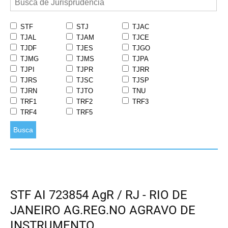
STF
STJ
TJAC
TJAL
TJAM
TJCE
TJDF
TJES
TJGO
TJMG
TJMS
TJPA
TJPI
TJPR
TJRR
TJRS
TJSC
TJSP
TJRN
TJTO
TNU
TRF1
TRF2
TRF3
TRF4
TRF5
Busca
STF AI 723854 AgR / RJ - RIO DE
JANEIRO AG.REG.NO AGRAVO DE
INSTRUMENTO