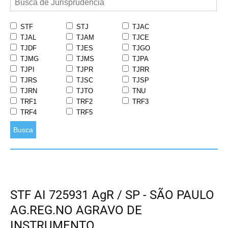
STF
STJ
TJAC
TJAL
TJAM
TJCE
TJDF
TJES
TJGO
TJMG
TJMS
TJPA
TJPI
TJPR
TJRR
TJRS
TJSC
TJSP
TJRN
TJTO
TNU
TRF1
TRF2
TRF3
TRF4
TRF5
Busca
STF AI 725931 AgR / SP - SÃO PAULO
AG.REG.NO AGRAVO DE
INSTRUMENTO