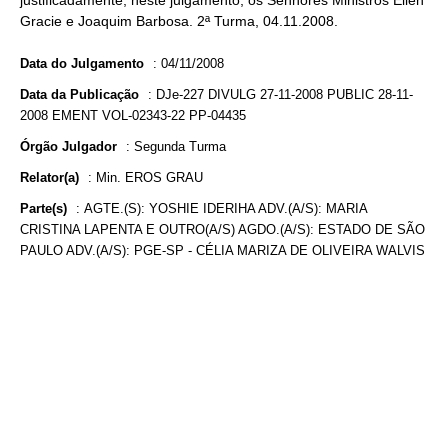
justificadamente, neste julgamento, os Senhores Ministros Ellen
Gracie e Joaquim Barbosa. 2ª Turma, 04.11.2008.
Data do Julgamento
:
04/11/2008
Data da Publicação
:
DJe-227 DIVULG 27-11-2008 PUBLIC 28-11-
2008 EMENT VOL-02343-22 PP-04435
Órgão Julgador
:
Segunda Turma
Relator(a)
:
Min. EROS GRAU
Parte(s)
:
AGTE.(S): YOSHIE IDERIHA ADV.(A/S): MARIA
CRISTINA LAPENTA E OUTRO(A/S) AGDO.(A/S): ESTADO DE SÃO
PAULO ADV.(A/S): PGE-SP - CÉLIA MARIZA DE OLIVEIRA WALVIS