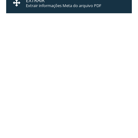
EXTRAIR
Extrair informações Meta do arquivo PDF