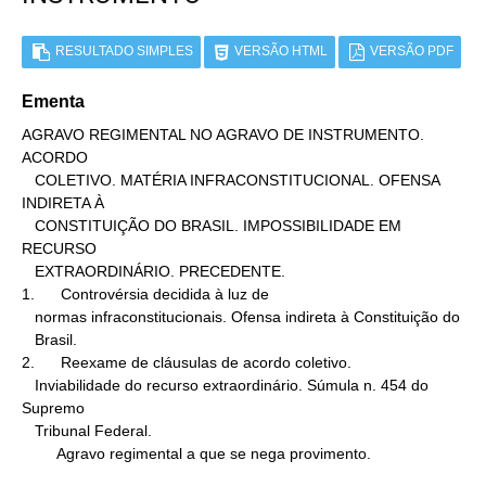
RESULTADO SIMPLES
VERSÃO HTML
VERSÃO PDF
Ementa
AGRAVO REGIMENTAL NO AGRAVO DE INSTRUMENTO. 
ACORDO

   COLETIVO. MATÉRIA INFRACONSTITUCIONAL. OFENSA 
INDIRETA À

   CONSTITUIÇÃO DO BRASIL. IMPOSSIBILIDADE EM 
RECURSO

   EXTRAORDINÁRIO. PRECEDENTE.

1.      Controvérsia decidida à luz de

   normas infraconstitucionais. Ofensa indireta à Constituição do

   Brasil.

2.      Reexame de cláusulas de acordo coletivo.

   Inviabilidade do recurso extraordinário. Súmula n. 454 do 
Supremo

   Tribunal Federal.

        Agravo regimental a que se nega provimento.