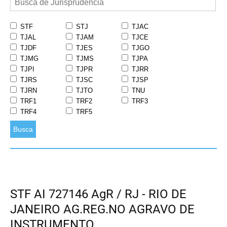
STF
STJ
TJAC
TJAL
TJAM
TJCE
TJDF
TJES
TJGO
TJMG
TJMS
TJPA
TJPI
TJPR
TJRR
TJRS
TJSC
TJSP
TJRN
TJTO
TNU
TRF1
TRF2
TRF3
TRF4
TRF5
Busca
STF AI 727146 AgR / RJ - RIO DE
JANEIRO AG.REG.NO AGRAVO DE
INSTRUMENTO