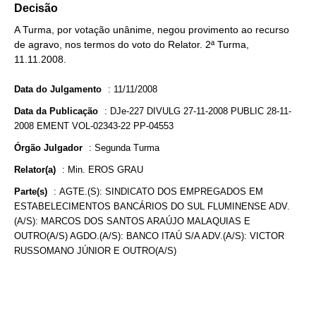
Decisão
A Turma, por votação unânime, negou provimento ao recurso
de agravo, nos termos do voto do Relator. 2ª Turma,
11.11.2008.
Data do Julgamento
:
11/11/2008
Data da Publicação
:
DJe-227 DIVULG 27-11-2008 PUBLIC 28-11-
2008 EMENT VOL-02343-22 PP-04553
Órgão Julgador
:
Segunda Turma
Relator(a)
:
Min. EROS GRAU
Parte(s)
:
AGTE.(S): SINDICATO DOS EMPREGADOS EM
ESTABELECIMENTOS BANCÁRIOS DO SUL FLUMINENSE ADV.
(A/S): MARCOS DOS SANTOS ARAÚJO MALAQUIAS E
OUTRO(A/S) AGDO.(A/S): BANCO ITAÚ S/A ADV.(A/S): VICTOR
RUSSOMANO JÚNIOR E OUTRO(A/S)