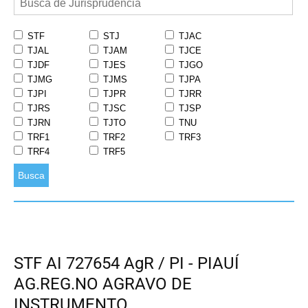
STF
STJ
TJAC
TJAL
TJAM
TJCE
TJDF
TJES
TJGO
TJMG
TJMS
TJPA
TJPI
TJPR
TJRR
TJRS
TJSC
TJSP
TJRN
TJTO
TNU
TRF1
TRF2
TRF3
TRF4
TRF5
Busca
STF AI 727654 AgR / PI - PIAUÍ
AG.REG.NO AGRAVO DE
INSTRUMENTO