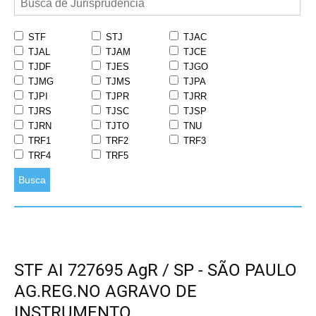
STF
STJ
TJAC
TJAL
TJAM
TJCE
TJDF
TJES
TJGO
TJMG
TJMS
TJPA
TJPI
TJPR
TJRR
TJRS
TJSC
TJSP
TJRN
TJTO
TNU
TRF1
TRF2
TRF3
TRF4
TRF5
Busca
STF AI 727695 AgR / SP - SÃO PAULO
AG.REG.NO AGRAVO DE
INSTRUMENTO