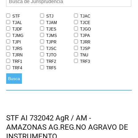
STF
STJ
TJAC
TJAL
TJAM
TJCE
TJDF
TJES
TJGO
TJMG
TJMS
TJPA
TJPI
TJPR
TJRR
TJRS
TJSC
TJSP
TJRN
TJTO
TNU
TRF1
TRF2
TRF3
TRF4
TRF5
Busca
STF AI 732042 AgR / AM -
AMAZONAS AG.REG.NO AGRAVO DE
INSTRUMENTO