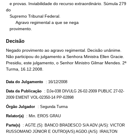
   e provas. Inviabilidade do recurso extraordinário. Súmula 279 
do

   Supremo Tribunal Federal.

        Agravo regimental a que se nega

   provimento.
Decisão
Negado provimento ao agravo regimental. Decisão unânime.
Não participou do julgamento a Senhora Ministra Ellen Gracie.
Presidiu, este julgamento, o Senhor Ministro Gilmar Mendes. 2ª
Turma, 16.12.2008.
Data do Julgamento
:
16/12/2008
Data da Publicação
:
DJe-038 DIVULG 26-02-2009 PUBLIC 27-02-
2009 EMENT VOL-02350-14 PP-02898
Órgão Julgador
:
Segunda Turma
Relator(a)
:
Min. EROS GRAU
Parte(s)
:
AGTE.(S): BANCO BRADESCO S/A ADV.(A/S): VICTOR
RUSSOMANO JÚNIOR E OUTRO(A/S) AGDO.(A/S): IRAILTON