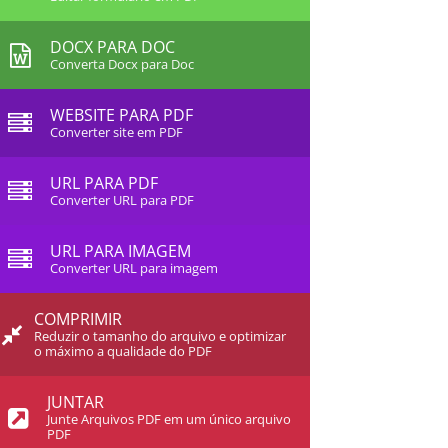
DOCX PARA DOC
Converta Docx para Doc
WEBSITE PARA PDF
Converter site em PDF
URL PARA PDF
Converter URL para PDF
URL PARA IMAGEM
Converter URL para imagem
COMPRIMIR
Reduzir o tamanho do arquivo e optimizar
o máximo a qualidade do PDF
JUNTAR
Junte Arquivos PDF em um único arquivo
PDF