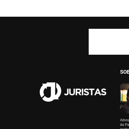
SO
Advog
da Pa