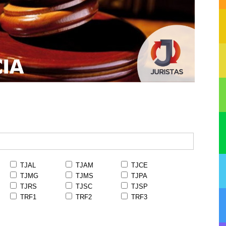
TJAL
TJAM
TJCE
TJMG
TJMS
TJPA
TJRS
TJSC
TJSP
TRF1
TRF2
TRF3