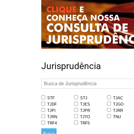
Jurisprudência
STF
STJ
TJAC
TJDF
TJES
TJGO
TJPI
TJPR
TJRR
TJRN
TJTO
TNU
TRF4
TRF5
Busca