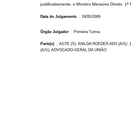
justificadamente, o Ministro Menezes Direito. 1ª
Data do Julgamento
:
19/05/2009
Órgão Julgador
:
Primeira Turma
Parte(s)
:
AGTE.(S): ANILDA ROEDER ADV.(A/S): 
(A/S): ADVOGADO-GERAL DA UNIÃO