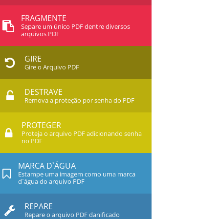
FRAGMENTE
Separe um único PDF dentre diversos
arquivos PDF
GIRE
Gire o Arquivo PDF
DESTRAVE
Remova a proteção por senha do PDF
PROTEGER
Proteja o arquivo PDF adicionando senha
no PDF
MARCA D`ÁGUA
Estampe uma imagem como uma marca
d`água do arquivo PDF
REPARE
Repare o arquivo PDF danificado