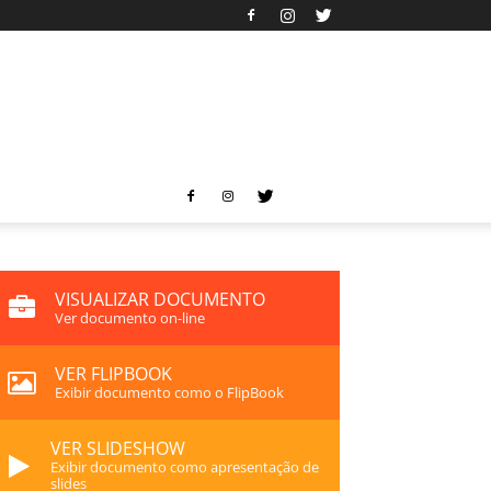
VISUALIZAR DOCUMENTO
Ver documento on-line
VER FLIPBOOK
Exibir documento como o FlipBook
VER SLIDESHOW
Exibir documento como apresentação de
slides