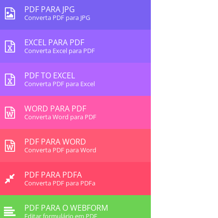
PDF PARA JPG
Converta PDF para JPG
EXCEL PARA PDF
Converta Excel para PDF
PDF TO EXCEL
Converta PDF para Excel
WORD PARA PDF
Converta Word para PDF
PDF PARA WORD
Converta PDF para Word
PDF PARA PDFA
Converta PDF para PDFa
PDF PARA O WEBFORM
Editar formulário em PDF