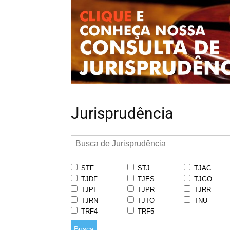
Jurisprudência
STF
STJ
TJAC
TJDF
TJES
TJGO
TJPI
TJPR
TJRR
TJRN
TJTO
TNU
TRF4
TRF5
Busca