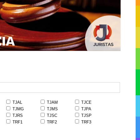
TJAL
TJAM
TJCE
TJMG
TJMS
TJPA
TJRS
TJSC
TJSP
TRF1
TRF2
TRF3