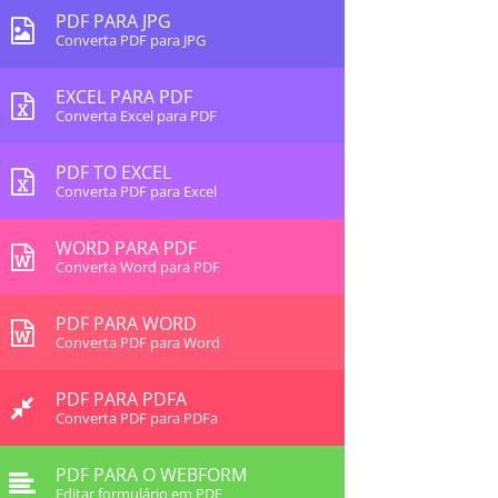
PDF PARA JPG
Converta PDF para JPG
EXCEL PARA PDF
Converta Excel para PDF
PDF TO EXCEL
Converta PDF para Excel
WORD PARA PDF
Converta Word para PDF
PDF PARA WORD
Converta PDF para Word
PDF PARA PDFA
Converta PDF para PDFa
PDF PARA O WEBFORM
Editar formulário em PDF