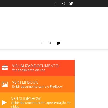
VISUALIZAR DOCUMENTO
Ver documento on-line
VER FLIPBOOK
Exibir documento como o FlipBook
VER SLIDESHOW
Exibir documento como apresentação de
slides