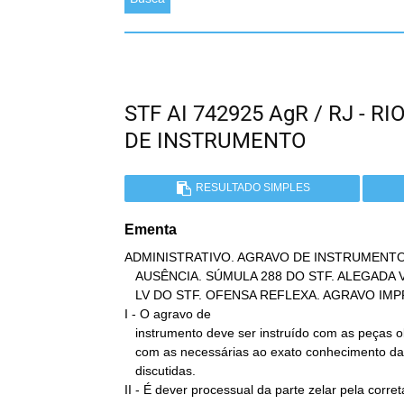
STF AI 742925 AgR / RJ - 
DE INSTRUMENTO
RESULTADO SIMPLES
Ementa
ADMINISTRATIVO. AGRAVO DE INSTRUMENTO.
   AUSÊNCIA. SÚMULA 288 DO STF. ALEGADA VIOLAÇÃO AO ART. 5º, LIV E

   LV DO STF. OFENSA REFLEXA. AGRAVO IMPROVIDO.

I - O agravo de

   instrumento deve ser instruído com as peças obrigatórias e também

   com as necessárias ao exato conhecimento das questões

   discutidas.

II - É dever processual da parte zelar pela correta