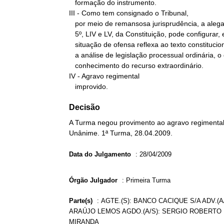
   formação do instrumento.

III - Como tem consignado o Tribunal,

   por meio de remansosa jurisprudência, a alegada violação ao art.

   5º, LIV e LV, da Constituição, pode configurar, em regra,

   situação de ofensa reflexa ao texto constitucional, por demandar

   a análise de legislação processual ordinária, o que inviabiliza o

   conhecimento do recurso extraordinário.

IV - Agravo regimental

   improvido.
Decisão
A Turma negou provimento ao agravo regimental 
Unânime. 1ª Turma, 28.04.2009.
Data do Julgamento
:
28/04/2009
Órgão Julgador
:
Primeira Turma
Parte(s)
:
AGTE.(S): BANCO CACIQUE S/A ADV.(A
ARAÚJO LEMOS AGDO.(A/S): SERGIO ROBERTO
MIRANDA