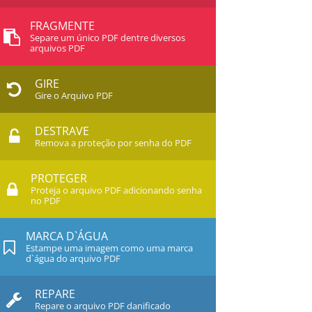
FRAGMENTE
Separe um único PDF dentre diversos
arquivos PDF
GIRE
Gire o Arquivo PDF
DESTRAVE
Remova a proteção por senha do PDF
PROTEGER
Proteja o arquivo PDF adicionando senha
no PDF
MARCA D`ÁGUA
Estampe uma imagem como uma marca
d`água do arquivo PDF
REPARE
Repare o arquivo PDF danificado