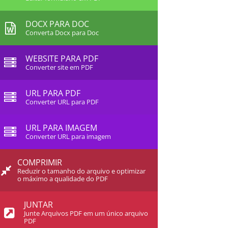
DOCX PARA DOC
Converta Docx para Doc
WEBSITE PARA PDF
Converter site em PDF
URL PARA PDF
Converter URL para PDF
URL PARA IMAGEM
Converter URL para imagem
COMPRIMIR
Reduzir o tamanho do arquivo e optimizar
o máximo a qualidade do PDF
JUNTAR
Junte Arquivos PDF em um único arquivo
PDF