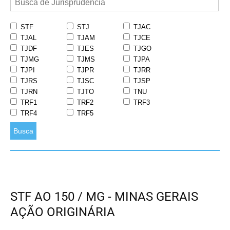
STF
STJ
TJAC
TJAL
TJAM
TJCE
TJDF
TJES
TJGO
TJMG
TJMS
TJPA
TJPI
TJPR
TJRR
TJRS
TJSC
TJSP
TJRN
TJTO
TNU
TRF1
TRF2
TRF3
TRF4
TRF5
Busca
STF AO 150 / MG - MINAS GERAIS
AÇÃO ORIGINÁRIA