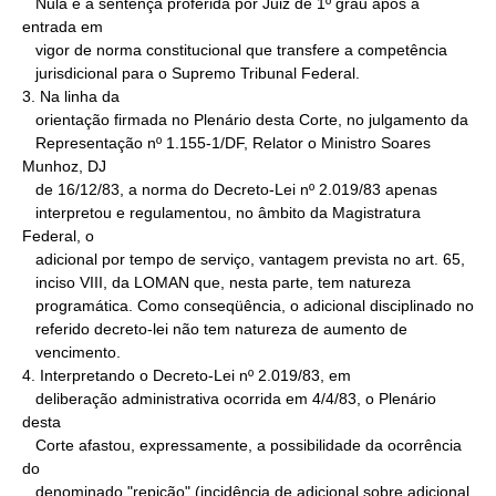
   Nula é a sentença proferida por Juiz de 1º grau após a 
entrada em

   vigor de norma constitucional que transfere a competência

   jurisdicional para o Supremo Tribunal Federal.

3. Na linha da

   orientação firmada no Plenário desta Corte, no julgamento da

   Representação nº 1.155-1/DF, Relator o Ministro Soares 
Munhoz, DJ

   de 16/12/83, a norma do Decreto-Lei nº 2.019/83 apenas

   interpretou e regulamentou, no âmbito da Magistratura 
Federal, o

   adicional por tempo de serviço, vantagem prevista no art. 65,

   inciso VIII, da LOMAN que, nesta parte, tem natureza

   programática. Como conseqüência, o adicional disciplinado no

   referido decreto-lei não tem natureza de aumento de

   vencimento.

4. Interpretando o Decreto-Lei nº 2.019/83, em

   deliberação administrativa ocorrida em 4/4/83, o Plenário 
desta

   Corte afastou, expressamente, a possibilidade da ocorrência 
do

   denominado "repicão" (incidência de adicional sobre adicional
