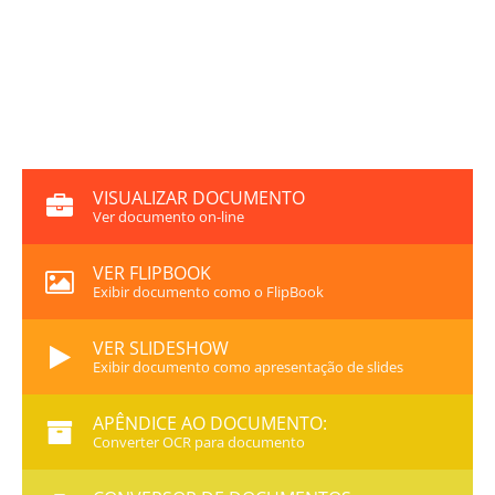
VISUALIZAR DOCUMENTO
Ver documento on-line
VER FLIPBOOK
Exibir documento como o FlipBook
VER SLIDESHOW
Exibir documento como apresentação de slides
APÊNDICE AO DOCUMENTO:
Converter OCR para documento