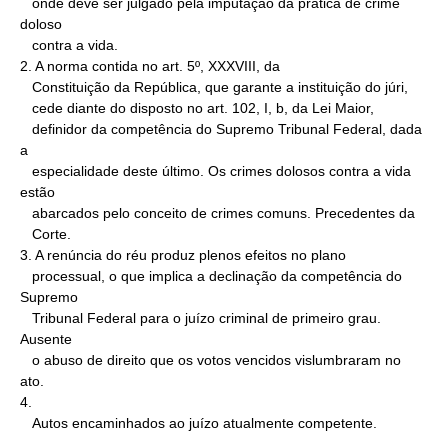
   onde deve ser julgado pela imputação da prática de crime 
doloso

   contra a vida.

2. A norma contida no art. 5º, XXXVIII, da

   Constituição da República, que garante a instituição do júri,

   cede diante do disposto no art. 102, I, b, da Lei Maior,

   definidor da competência do Supremo Tribunal Federal, dada 
a

   especialidade deste último. Os crimes dolosos contra a vida 
estão

   abarcados pelo conceito de crimes comuns. Precedentes da

   Corte.

3. A renúncia do réu produz plenos efeitos no plano

   processual, o que implica a declinação da competência do 
Supremo

   Tribunal Federal para o juízo criminal de primeiro grau. 
Ausente

   o abuso de direito que os votos vencidos vislumbraram no 
ato.

4.

   Autos encaminhados ao juízo atualmente competente.