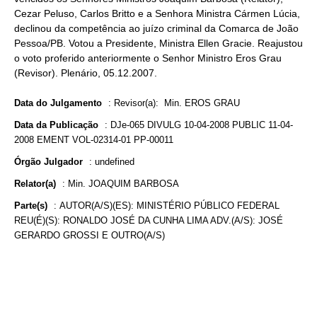
Cezar Peluso, Carlos Britto e a Senhora Ministra Cármen Lúcia,
declinou da competência ao juízo criminal da Comarca de João
Pessoa/PB. Votou a Presidente, Ministra Ellen Gracie. Reajustou
o voto proferido anteriormente o Senhor Ministro Eros Grau
(Revisor). Plenário, 05.12.2007.
Data do Julgamento
:
Revisor(a): Min. EROS GRAU
Data da Publicação
:
DJe-065 DIVULG 10-04-2008 PUBLIC 11-04-
2008 EMENT VOL-02314-01 PP-00011
Órgão Julgador
:
undefined
Relator(a)
:
Min. JOAQUIM BARBOSA
Parte(s)
:
AUTOR(A/S)(ES): MINISTÉRIO PÚBLICO FEDERAL
REU(É)(S): RONALDO JOSÉ DA CUNHA LIMA ADV.(A/S): JOSÉ
GERARDO GROSSI E OUTRO(A/S)