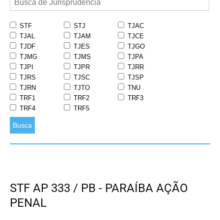
STF
STJ
TJAC
TJAL
TJAM
TJCE
TJDF
TJES
TJGO
TJMG
TJMS
TJPA
TJPI
TJPR
TJRR
TJRS
TJSC
TJSP
TJRN
TJTO
TNU
TRF1
TRF2
TRF3
TRF4
TRF5
Busca
STF AP 333 / PB - PARAÍBA AÇÃO
PENAL