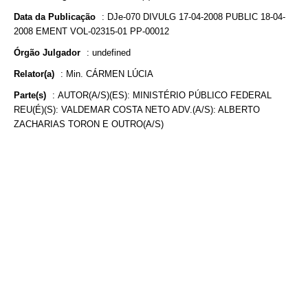
Data da Publicação
:
DJe-070 DIVULG 17-04-2008 PUBLIC 18-04-
2008 EMENT VOL-02315-01 PP-00012
Órgão Julgador
:
undefined
Relator(a)
:
Min. CÁRMEN LÚCIA
Parte(s)
:
AUTOR(A/S)(ES): MINISTÉRIO PÚBLICO FEDERAL
REU(É)(S): VALDEMAR COSTA NETO ADV.(A/S): ALBERTO
ZACHARIAS TORON E OUTRO(A/S)