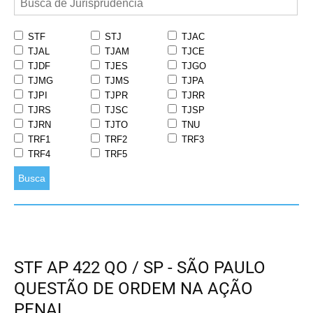
STF
STJ
TJAC
TJAL
TJAM
TJCE
TJDF
TJES
TJGO
TJMG
TJMS
TJPA
TJPI
TJPR
TJRR
TJRS
TJSC
TJSP
TJRN
TJTO
TNU
TRF1
TRF2
TRF3
TRF4
TRF5
Busca
STF AP 422 QO / SP - SÃO PAULO
QUESTÃO DE ORDEM NA AÇÃO
PENAL