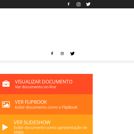
VISUALIZAR DOCUMENTO
Ver documento on-line
VER FLIPBOOK
Exibir documento como o FlipBook
VER SLIDESHOW
Exibir documento como apresentação de
slides