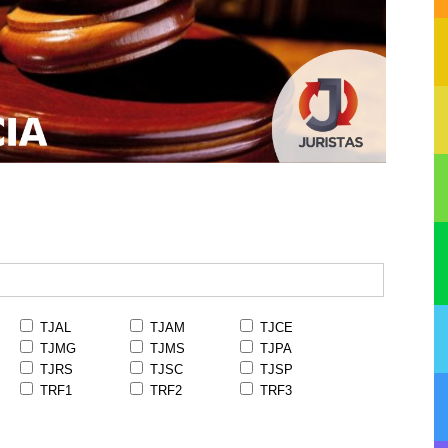
TJAL
TJAM
TJCE
TJMG
TJMS
TJPA
TJRS
TJSC
TJSP
TRF1
TRF2
TRF3