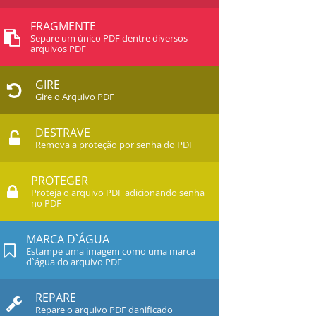
FRAGMENTE
Separe um único PDF dentre diversos
arquivos PDF
GIRE
Gire o Arquivo PDF
DESTRAVE
Remova a proteção por senha do PDF
PROTEGER
Proteja o arquivo PDF adicionando senha
no PDF
MARCA D`ÁGUA
Estampe uma imagem como uma marca
d`água do arquivo PDF
REPARE
Repare o arquivo PDF danificado