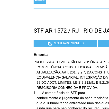
STF AR 1572 / RJ - RIO DE
RESULTADO SIMPLES
Ementa
PROCESSUAL CIVIL. AÇÃO RESCISÓRIA. ART. 48
   COMPETÊNCIA. CONSTITUCIONAL. REVISÃO DE BENEFÍCIO PREVIDENCIÁRIO.

   ATUALIZAÇÃO. ART. 201, § 2.°, DA CONSTITUIÇÃO. CRITÉRIO DA

   EQUIVALÊNCIA SALARIAL. INTEGRAÇÃO DA NORMA CONSTITUCIONAL. ART.

   58 DO ADCT. LIMITES. LEIS 8.212/91 E 8.213/91. PRECEDENTES. AÇÃO

   RESCISÓRIA CONHECIDA E PROVIDA.

1.      A competência do STF para

   conhecimento e julgamento da ação rescisória fica firmada desde

   que o Tribunal tenha enfrentado uma das questões de mérito -

   ainda que para não conhecer do recurso (Súmula STF n°
