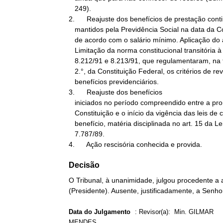
   249).

2.      Reajuste dos benefícios de prestação cont
   mantidos pela Previdência Social na data da Constituição de 1988

   de acordo com o salário mínimo. Aplicação do art. 58 do ADCT.

   Limitação da norma constitucional transitória à edição das Leis

   8.212/91 e 8.213/91, que regulamentaram, na forma do art. 201, §

   2.°, da Constituição Federal, os critérios de revisão dos

   benefícios previdenciários.

3.      Reajuste dos benefícios

   iniciados no período compreendido entre a promulgação da

   Constituição e o início da vigência das leis de custeio e

   benefício, matéria disciplinada no art. 15 da Lei

   7.787/89.

4.      Ação rescisória conhecida e provida.
Decisão
O Tribunal, à unanimidade, julgou procedente a a
(Presidente). Ausente, justificadamente, a Senho
Data do Julgamento
:
Revisor(a): Min. GILMAR
MENDES