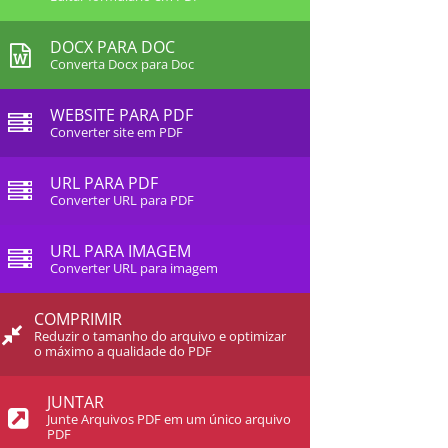
DOCX PARA DOC
Converta Docx para Doc
WEBSITE PARA PDF
Converter site em PDF
URL PARA PDF
Converter URL para PDF
URL PARA IMAGEM
Converter URL para imagem
COMPRIMIR
Reduzir o tamanho do arquivo e optimizar
o máximo a qualidade do PDF
JUNTAR
Junte Arquivos PDF em um único arquivo
PDF