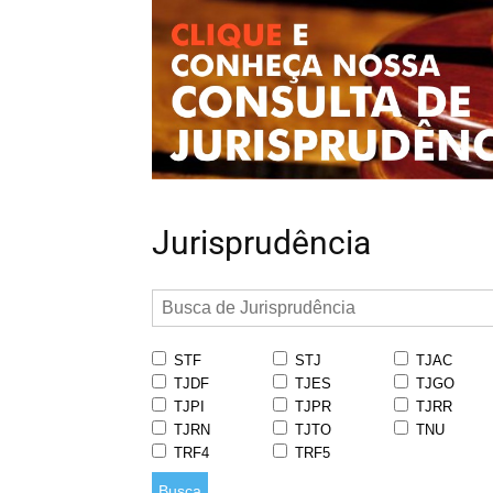
Jurisprudência
STF
STJ
TJAC
TJDF
TJES
TJGO
TJPI
TJPR
TJRR
TJRN
TJTO
TNU
TRF4
TRF5
Busca