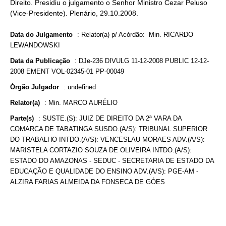
Direito. Presidiu o julgamento o Senhor Ministro Cezar Peluso
(Vice-Presidente). Plenário, 29.10.2008.
Data do Julgamento
:
Relator(a) p/ Acórdão: Min. RICARDO
LEWANDOWSKI
Data da Publicação
:
DJe-236 DIVULG 11-12-2008 PUBLIC 12-12-
2008 EMENT VOL-02345-01 PP-00049
Órgão Julgador
:
undefined
Relator(a)
:
Min. MARCO AURÉLIO
Parte(s)
:
SUSTE.(S): JUIZ DE DIREITO DA 2ª VARA DA
COMARCA DE TABATINGA SUSDO.(A/S): TRIBUNAL SUPERIOR
DO TRABALHO INTDO.(A/S): VENCESLAU MORAES ADV.(A/S):
MARISTELA CORTAZIO SOUZA DE OLIVEIRA INTDO.(A/S):
ESTADO DO AMAZONAS - SEDUC - SECRETARIA DE ESTADO DA
EDUCAÇÃO E QUALIDADE DO ENSINO ADV.(A/S): PGE-AM -
ALZIRA FARIAS ALMEIDA DA FONSECA DE GÓES