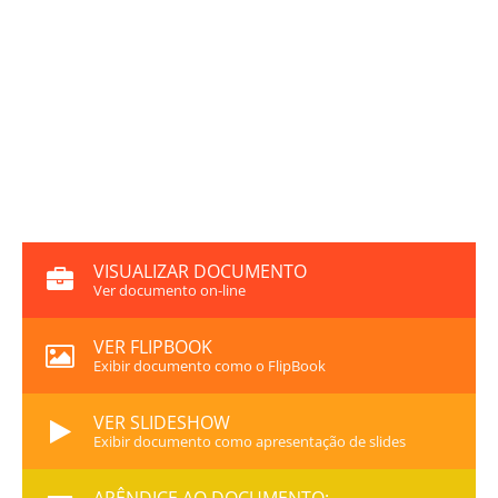
VISUALIZAR DOCUMENTO
Ver documento on-line
VER FLIPBOOK
Exibir documento como o FlipBook
VER SLIDESHOW
Exibir documento como apresentação de slides