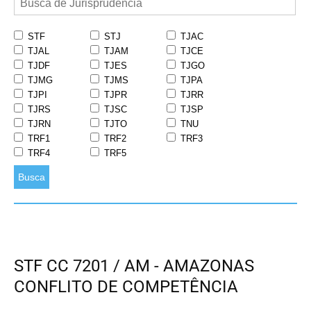
STF
STJ
TJAC
TJAL
TJAM
TJCE
TJDF
TJES
TJGO
TJMG
TJMS
TJPA
TJPI
TJPR
TJRR
TJRS
TJSC
TJSP
TJRN
TJTO
TNU
TRF1
TRF2
TRF3
TRF4
TRF5
Busca
STF CC 7201 / AM - AMAZONAS
CONFLITO DE COMPETÊNCIA