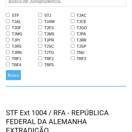
STF
STJ
TJAC
TJAL
TJAM
TJCE
TJDF
TJES
TJGO
TJMG
TJMS
TJPA
TJPI
TJPR
TJRR
TJRS
TJSC
TJSP
TJRN
TJTO
TNU
TRF1
TRF2
TRF3
TRF4
TRF5
Busca
STF Ext 1004 / RFA - REPÚBLICA
FEDERAL DA ALEMANHA
EXTRADIÇÃO