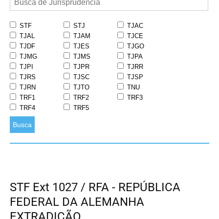
STF
STJ
TJAC
TJAL
TJAM
TJCE
TJDF
TJES
TJGO
TJMG
TJMS
TJPA
TJPI
TJPR
TJRR
TJRS
TJSC
TJSP
TJRN
TJTO
TNU
TRF1
TRF2
TRF3
TRF4
TRF5
Busca
STF Ext 1027 / RFA - REPÚBLICA
FEDERAL DA ALEMANHA
EXTRADIÇÃO