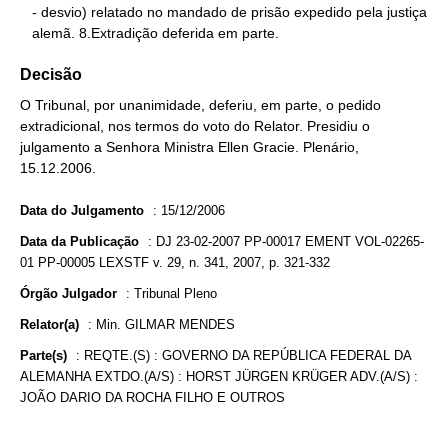
   - desvio) relatado no mandado de prisão expedido pela justiça

   alemã. 8.Extradição deferida em parte.
Decisão
O Tribunal, por unanimidade, deferiu, em parte, o pedido
extradicional, nos termos do voto do Relator. Presidiu o
julgamento a Senhora Ministra Ellen Gracie. Plenário,
15.12.2006.
Data do Julgamento
:
15/12/2006
Data da Publicação
:
DJ 23-02-2007 PP-00017 EMENT VOL-02265-
01 PP-00005 LEXSTF v. 29, n. 341, 2007, p. 321-332
Órgão Julgador
:
Tribunal Pleno
Relator(a)
:
Min. GILMAR MENDES
Parte(s)
:
REQTE.(S) : GOVERNO DA REPÚBLICA FEDERAL DA
ALEMANHA EXTDO.(A/S) : HORST JÜRGEN KRÜGER ADV.(A/S) :
JOÃO DARIO DA ROCHA FILHO E OUTROS