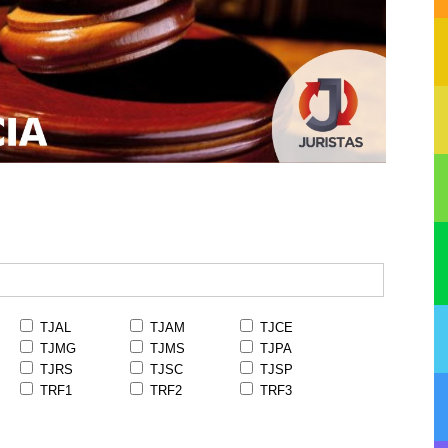
TJAL
TJAM
TJCE
TJMG
TJMS
TJPA
TJRS
TJSC
TJSP
TRF1
TRF2
TRF3