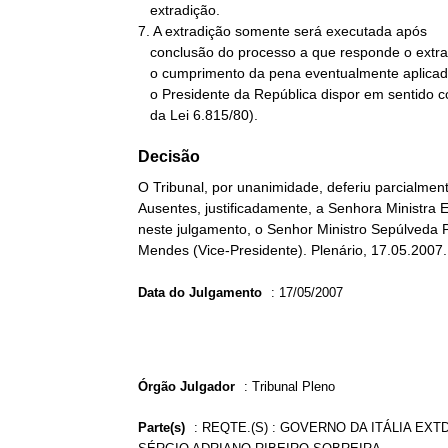
   extradição.

7. A extradição somente será executada após

   conclusão do processo a que responde o extraditando no Brasil, ou

   o cumprimento da pena eventualmente aplicada, podendo, no entanto,

   o Presidente da República dispor em sentido contrário (art. 67

   da Lei 6.815/80).
Decisão
O Tribunal, por unanimidade, deferiu parcialment
Ausentes, justificadamente, a Senhora Ministra E
neste julgamento, o Senhor Ministro Sepúlveda P
Mendes (Vice-Presidente). Plenário, 17.05.2007.
Data do Julgamento
:
17/05/2007
Órgão Julgador
:
Tribunal Pleno
Parte(s)
:
REQTE.(S) : GOVERNO DA ITÁLIA EXTD