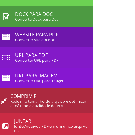
DOCX PARA DOC
Converta Docx para Doc
WEBSITE PARA PDF
Converter site em PDF
URL PARA PDF
Converter URL para PDF
URL PARA IMAGEM
Converter URL para imagem
COMPRIMIR
Reduzir o tamanho do arquivo e optimizar
o máximo a qualidade do PDF
JUNTAR
Junte Arquivos PDF em um único arquivo
PDF