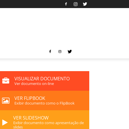
VISUALIZAR DOCUMENTO
Ver documento on-line
VER FLIPBOOK
Exibir documento como o FlipBook
VER SLIDESHOW
Exibir documento como apresentação de
slides