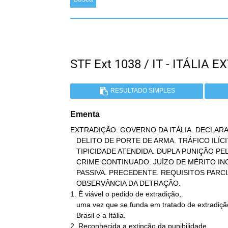
STF Ext 1038 / IT - ITÁLIA
RESULTADO SIMPLES
Ementa
EXTRADIÇÃO. GOVERNO DA ITÁLIA. DECLARA
   DELITO DE PORTE DE ARMA. TRÁFICO ILÍCITO DE ENTORPECENTES. DUPLA

   TIPICIDADE ATENDIDA. DUPLA PUNIÇÃO PELO MESMO FATO. INOCORRÊNCIA.

   CRIME CONTINUADO. JUÍZO DE MÉRITO INCABÍVEL EM EXTRADIÇÃO

   PASSIVA. PRECEDENTE. REQUISITOS PARCIALMENTE PREENCHIDOS.

   OBSERVÂNCIA DA DETRAÇÃO.

1. É viável o pedido de extradição,

   uma vez que se funda em tratado de extradição firmado entre o

   Brasil e a Itália.

2. Reconhecida a extinção da punibilidade
