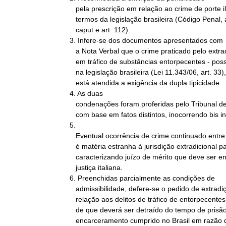
   pela prescrição em relação ao crime de porte ilegal de armas, nos

   termos da legislação brasileira (Código Penal, art. 109, VI,

   caput e art. 112).

3. Infere-se dos documentos apresentados com

   a Nota Verbal que o crime praticado pelo extraditando - concurso

   em tráfico de substâncias entorpecentes - possui correspondência

   na legislação brasileira (Lei 11.343/06, art. 33), de sorte que

   está atendida a exigência da dupla tipicidade.

4. As duas

   condenações foram proferidas pelo Tribunal de Apelação de Brescia

   com base em fatos distintos, inocorrendo bis in idem.

5.

   Eventual ocorrência de crime continuado entre as duas condenações

   é matéria estranha à jurisdição extradicional passiva,

   caracterizando juízo de mérito que deve ser enfrentado pela

   justiça italiana.

6. Preenchidas parcialmente as condições de

   admissibilidade, defere-se o pedido de extradição tão-somente em

   relação aos delitos de tráfico de entorpecentes, com a ressalva

   de que deverá ser detraído do tempo de prisão o período de

   encarceramento cumprido no Brasil em razão do pedido de
