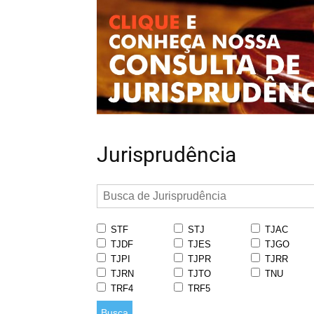
Jurisprudência
STF
STJ
TJAC
TJDF
TJES
TJGO
TJPI
TJPR
TJRR
TJRN
TJTO
TNU
TRF4
TRF5
Busca