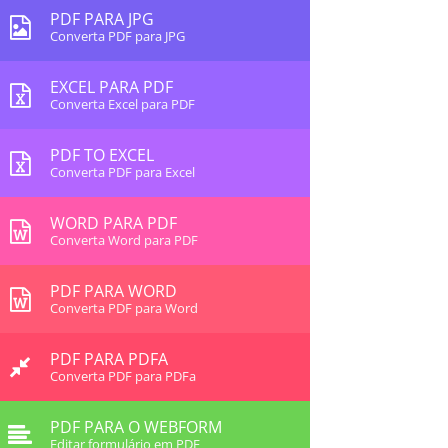
PDF PARA JPG
Converta PDF para JPG
EXCEL PARA PDF
Converta Excel para PDF
PDF TO EXCEL
Converta PDF para Excel
WORD PARA PDF
Converta Word para PDF
PDF PARA WORD
Converta PDF para Word
PDF PARA PDFA
Converta PDF para PDFa
PDF PARA O WEBFORM
Editar formulário em PDF