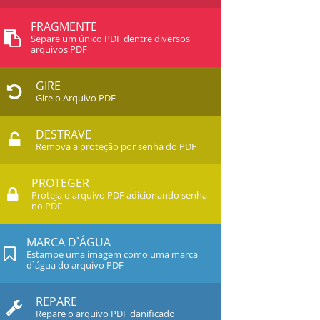
FRAGMENTE
Separe um único PDF dentre diversos
arquivos PDF
GIRE
Gire o Arquivo PDF
DESTRAVE
Remova a proteção por senha do PDF
PROTEGER
Proteja o arquivo PDF adicionando senha
no PDF
MARCA D`ÁGUA
Estampe uma imagem como uma marca
d`água do arquivo PDF
REPARE
Repare o arquivo PDF danificado