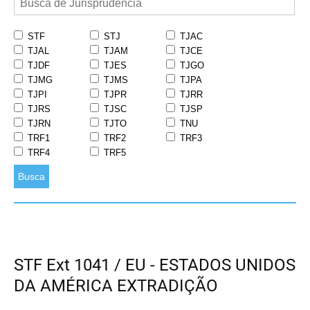
STF
STJ
TJAC
TJAL
TJAM
TJCE
TJDF
TJES
TJGO
TJMG
TJMS
TJPA
TJPI
TJPR
TJRR
TJRS
TJSC
TJSP
TJRN
TJTO
TNU
TRF1
TRF2
TRF3
TRF4
TRF5
Busca
STF Ext 1041 / EU - ESTADOS UNIDOS
DA AMÉRICA EXTRADIÇÃO