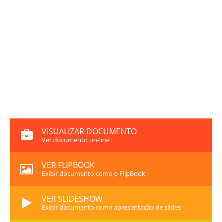
VISUALIZAR DOCUMENTO
Ver documento on-line
VER FLIPBOOK
Exibir documento como o FlipBook
VER SLIDESHOW
Exibir documento como apresentação de slides