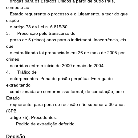
   drogas para os Estados Unidos a partir de outro País, 
compete ao

   Estado requerente o processo e o julgamento, a teor do que 
dispõe

   o artigo 78 da Lei n. 6.815/80.

3.      Prescrição pelo transcurso do

   prazo de 5 (cinco) anos para o indictment. Inocorrência, eis 
que

   o extraditando foi pronunciado em 26 de maio de 2005 por 
crimes

   ocorridos entre o início de 2000 e maio de 2004.

4.      Tráfico de

   entorpecentes. Pena de prisão perpétua. Entrega do 
extraditando

   condicionada ao compromisso formal, de comutação, pelo 
Estado

   requerente, para pena de reclusão não superior a 30 anos 
(CPB,

   artigo 75). Precedentes.

        Pedido de extradição deferido.
Decisão