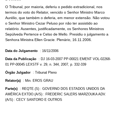
O Tribunal, por maioria, deferiu o pedido extradicional, nos
termos do voto do Relator, vencido o Senhor Ministro Marco
Aurélio, que também o deferia, em menor extensão. Não votou
o Senhor Ministro Cezar Peluso por não ter assistido ao
relatório. Ausentes, justificadamente, os Senhores Ministros
Sepúlveda Pertence e Celso de Mello. Presidiu o julgamento a
Senhora Ministra Ellen Gracie. Plenário, 16.11.2006.
Data do Julgamento
:
16/11/2006
Data da Publicação
:
DJ 16-03-2007 PP-00021 EMENT VOL-02268-
01 PP-00045 LEXSTF v. 29, n. 344, 2007, p. 332-339
Órgão Julgador
:
Tribunal Pleno
Relator(a)
:
Min. EROS GRAU
Parte(s)
:
REQTE.(S) : GOVERNO DOS ESTADOS UNIDOS DA
AMÉRICA EXTDO.(A/S) : FREDERIC SALERS MARZOUKA ADV.
(A/S) : CECY SANTORO E OUTROS