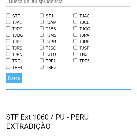
STF
STJ
TJAC
TJAL
TJAM
TJCE
TJDF
TJES
TJGO
TJMG
TJMS
TJPA
TJPI
TJPR
TJRR
TJRS
TJSC
TJSP
TJRN
TJTO
TNU
TRF1
TRF2
TRF3
TRF4
TRF5
Busca
STF Ext 1060 / PU - PERU
EXTRADIÇÃO