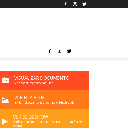
VISUALIZAR DOCUMENTO
Ver documento on-line
VER FLIPBOOK
Exibir documento como o FlipBook
VER SLIDESHOW
Exibir documento como apresentação de
slides