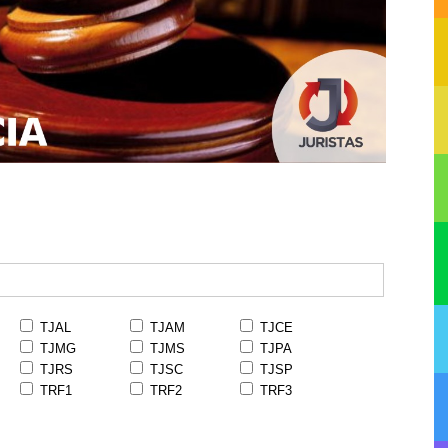
TJAL
TJAM
TJCE
TJMG
TJMS
TJPA
TJRS
TJSC
TJSP
TRF1
TRF2
TRF3