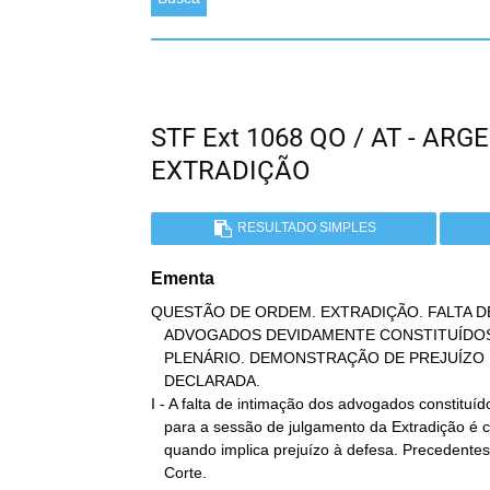
STF Ext 1068 QO / AT - A
EXTRADIÇÃO
RESULTADO SIMPLES
Ementa
QUESTÃO DE ORDEM. EXTRADIÇÃO. FALTA DE
   ADVOGADOS DEVIDAMENTE CONSTITUÍDOS PARA A SESSÃO DE JULGAMENTO EM

   PLENÁRIO. DEMONSTRAÇÃO DE PREJUÍZO PARA A DEFESA. NULIDADE

   DECLARADA.

I - A falta de intimação dos advogados constituído
   para a sessão de julgamento da Extradição é causa de nulidade,

   quando implica prejuízo à defesa. Precedentes. Súmula 523 desta

   Corte.
