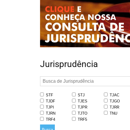
Jurisprudência
STF
STJ
TJAC
TJDF
TJES
TJGO
TJPI
TJPR
TJRR
TJRN
TJTO
TNU
TRF4
TRF5
Busca