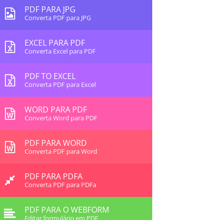
PDF PARA JPG
Converta PDF para JPG
EXCEL PARA PDF
Converta Excel para PDF
PDF TO EXCEL
Converta PDF para Excel
WORD PARA PDF
Converta Word para PDF
PDF PARA WORD
Converta PDF para Word
PDF PARA PDFA
Converta PDF para PDFa
PDF PARA O WEBFORM
Editar formulário em PDF