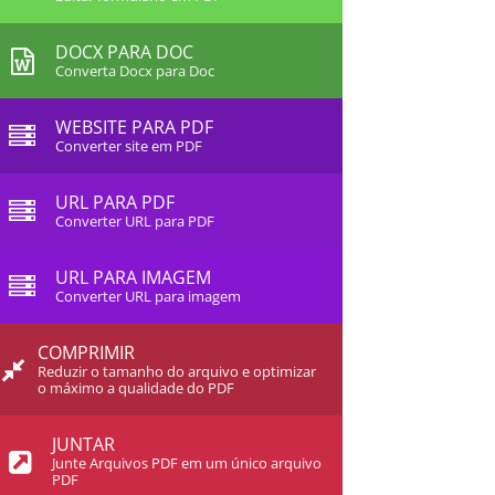
DOCX PARA DOC
Converta Docx para Doc
WEBSITE PARA PDF
Converter site em PDF
URL PARA PDF
Converter URL para PDF
URL PARA IMAGEM
Converter URL para imagem
COMPRIMIR
Reduzir o tamanho do arquivo e optimizar
o máximo a qualidade do PDF
JUNTAR
Junte Arquivos PDF em um único arquivo
PDF