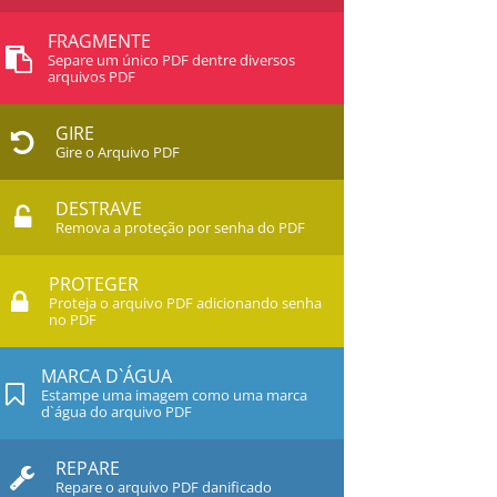
FRAGMENTE
Separe um único PDF dentre diversos
arquivos PDF
GIRE
Gire o Arquivo PDF
DESTRAVE
Remova a proteção por senha do PDF
PROTEGER
Proteja o arquivo PDF adicionando senha
no PDF
MARCA D`ÁGUA
Estampe uma imagem como uma marca
d`água do arquivo PDF
REPARE
Repare o arquivo PDF danificado