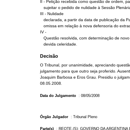
II - Petição recebida como questão de ordem, pa
   sujeitar o pedido de nulidade à Sessão Plenária.

III - Nulidade

   declarada, a partir da data de publicação da Pauta de Julgamento,

   omissa em relação à nova defensoria do extraditando.

IV -

   Questão resolvida, com determinação de novo julgamento, com a

   devida celeridade.
Decisão
O Tribunal, por unanimidade, apreciando questão
julgamento para que outro seja proferido. Ausent
Joaquim Barbosa e Eros Grau. Presidiu o julgam
08.05.2008.
Data do Julgamento
:
08/05/2008
Órgão Julgador
:
Tribunal Pleno
Parte(s)
:
REQTE.(S): GOVERNO DA ARGENTINA